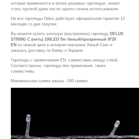
которая применяется в более дешевых гирляндах, может
стать хрупкой даже после одного сезона использования.
На все гирлянды Delux действует официальная гарантия 12
месяцев со дня покупки.
Вы можете купить елочную (внутреннюю) гирлянду
DELUX
STRING С (нить) 100LED 5m белый/прозрачный IP20
EN
по низкой цене в интернет-магазине Умный Свет и
заказать доставку по Киеву и Украине.
Гирлянды с примечанием EN, совместимы между собой.
Соответственно, гирлянды без примечания, также
совместимы.
Минимальная сумма заказа - 500 гривен.