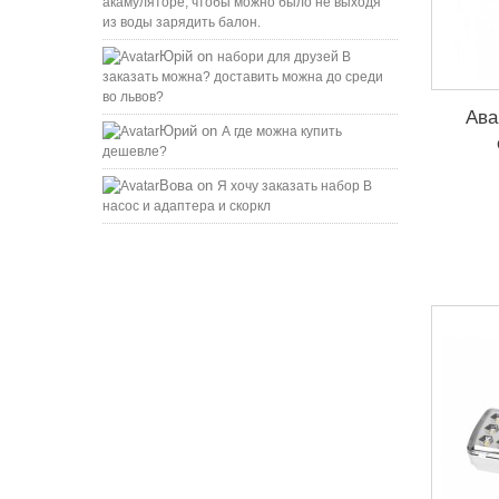
акамуляторе, чтобы можно было не выходя
из воды зарядить балон.
Юрій
on
набори для друзей B
заказать можна? доставить можна до среди
во львов?
Ава
Юрий
on
А где можна купить
дешевле?
Вова
on
Я хочу заказать набор B
насос и адаптера и скоркл