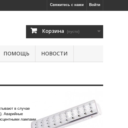
Свяжитесь с нами
Войти
Корзина
(пусто)
ПОМОЩЬ
НОВОСТИ
ики
атывают в случае
а). Аварийные
нисцентными лампами