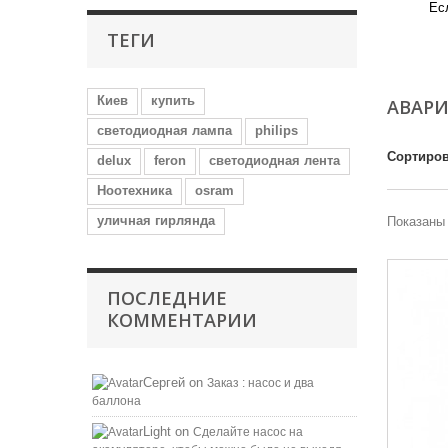
Ес
Mo
ТЕГИ
Киев
купить
АВАР
светодиодная лампа
philips
Сортиров
delux
feron
светодиодная лента
Ноотехника
osram
уличная гирлянда
Показаны 
ПОСЛЕДНИЕ
КОММЕНТАРИИ
Сергей
on
Заказ : насос и два
баллона
Light
on
Сделайте насос на