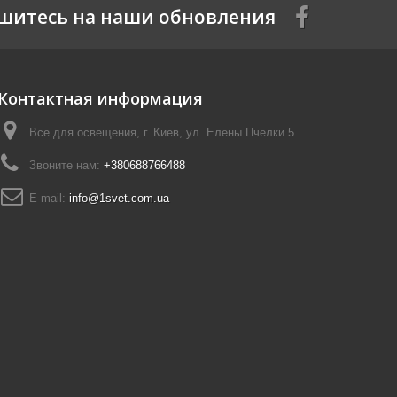
шитесь на наши обновления
Контактная информация
Все для освещения, г. Киев, ул. Елены Пчелки 5
Звоните нам:
+380688766488
E-mail:
info@1svet.com.ua