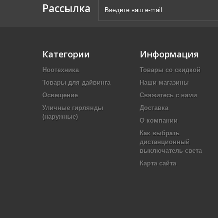
Рассылка
Категории
Информация
Ноотехника
Товары со скидкой
Товары для дайвинга
Наши магазины
Освещение
Свяжитесь с нами
Уличные гирлянды
Доставка
(наружные)
О компании
Как выбрать
дистанционный
выключатель света
Карта сайта