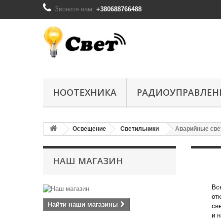
Звоните нам:
+380688766488
НООТЕХНИКА
РАДИОУПРАВЛЕН
Освещение
Светильники
Аварийные све
НАШ МАГАЗИН
Вс
от
Найти наши магазины
св
и 