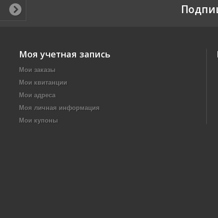
Подпи
Моя учетная запись
Мои заказы
Мои квитанции
Мои адреса
Моя личная информация
Мои купоны