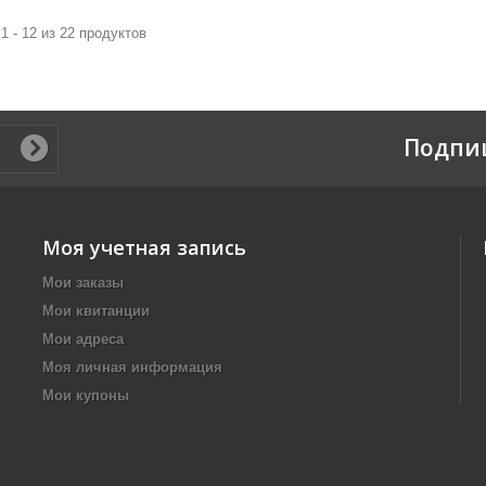
1 - 12 из 22 продуктов
Подпи
Моя учетная запись
Мои заказы
Мои квитанции
Мои адреса
Моя личная информация
Мои купоны