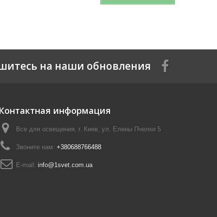
шитесь на наши обновления
Контактная информация
Все для освещения, г. Киев, ул. Елены Пчелки 5
Звоните нам:
+380688766488
E-mail:
info@1svet.com.ua