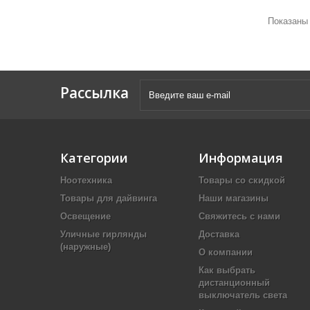
Показаны 
Рассылка
Категории
Информация
Ноотехника
Товары со скидкой
Товары для дайвинга
Наши магазины
Освещение
Свяжитесь с нами
Уличные гирлянды
Доставка
(наружные)
О компании
Как выбрать
дистанционный
выключатель света