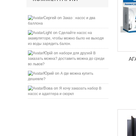
Сергей
on
Заказ : насос и два
баллона
Light
on
Сделайте насос на
акамуляторе, чтобы можно было не выходя
из воды зарядить балон.
Юрій
on
набори для друзей B
АГ
заказать можна? доставить можна до среди
во львов?
Юрий
on
А где можна купить
дешевле?
Вова
on
Я хочу заказать набор B
насос и адаптера и скоркл