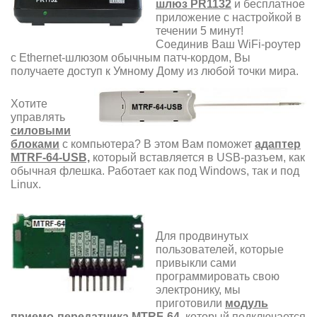
шлюз PR1132
и бесплатное
приложение с настройкой в
течении 5 минут!
Соединив Ваш WiFi-роутер
с Ethernet-шлюзом обычным патч-кордом, Вы
получаете доступ к Умному Дому из любой точки мира.
Хотите
управлять
силовыми
блоками
с компьютера? В этом Вам поможет
адаптер
MTRF-64-USB,
который вставляется в USB-разъем, как
обычная флешка. Работает как под Windows, так и под
Linux.
Для продвинутых
пользователей, которые
привыкли сами
программировать свою
электронику, мы
приготовили
модуль
приемо-передатчика MTRF-64,
который подключается