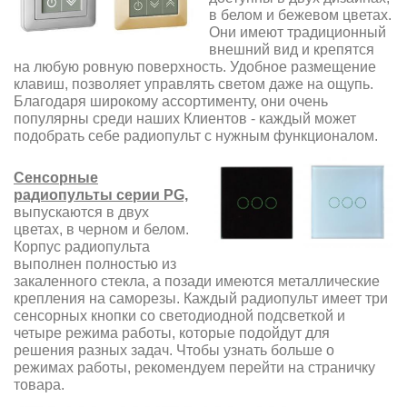
в белом и бежевом цветах.
Они имеют традиционный
внешний вид и крепятся
на любую ровную поверхность. Удобное размещение
клавиш, позволяет управлять светом даже на ощупь.
Благодаря широкому ассортименту, они очень
популярны среди наших Клиентов - каждый может
подобрать себе радиопульт с нужным функционалом.
Сенсорные
радиопульты серии PG,
выпускаются в двух
цветах, в черном и белом.
Корпус радиопульта
выполнен полностью из
закаленного стекла, а позади имеются металлические
крепления на саморезы. Каждый радиопульт имеет три
сенсорных кнопки со светодиодной подсветкой и
четыре режима работы, которые подойдут для
решения разных задач. Чтобы узнать больше о
режимах работы, рекомендуем перейти на страничку
товара.