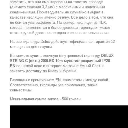
заметить, что они смонтированы на толстом проводе
(диаметр сечения 3,3 мм) с массивными и надежными
соединениями. Производитель не случайно выбрал в
качестве изоляции именно резину. Все дело в том, что она
не боится ультрафиолета. Например, изоляция из ПВХ,
которая применяется в более дешевых гирляндах, может
стать хрупкой даже после одного сезона использования.
На все гирлянды Delux действует официальная гарантия 12
месяцев со дня покупки.
Вы можете купить елочную (внутреннюю) гирлянду
DELUX
STRING С (нить) 200LED 10m мульти/прозрачный IP20
EN
по низкой цене в интернет-магазине Умный Свет и
заказать доставку по Киеву и Украине.
Гирлянды с примечанием EN, совместимы между собой.
Соответственно, гирлянды без примечания, также
совместимы.
Минимальная сумма заказа - 500 гривен.