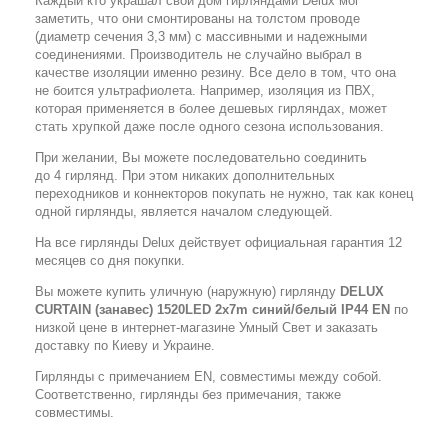
Каждый кто украшал свой дом гирляндами Delux мог
заметить, что они смонтированы на толстом проводе
(диаметр сечения 3,3 мм) с массивными и надежными
соединениями. Производитель не случайно выбрал в
качестве изоляции именно резину. Все дело в том, что она
не боится ультрафиолета. Например, изоляция из ПВХ,
которая применяется в более дешевых гирляндах, может
стать хрупкой даже после одного сезона использования.
При желании, Вы можете последовательно соединить
до 4 гирлянд. При этом никаких дополнительных
переходников и коннекторов покупать не нужно, так как конец
одной гирлянды, является началом следующей.
На все гирлянды Delux действует официальная гарантия 12
месяцев со дня покупки.
Вы можете купить уличную (наружную) гирлянду
DELUX
CURTAIN (занавес) 1520LED 2x7m синий/белый IP44 EN
по
низкой цене в интернет-магазине Умный Свет и заказать
доставку по Киеву и Украине.
Гирлянды с примечанием EN, совместимы между собой.
Соответственно, гирлянды без примечания, также
совместимы.