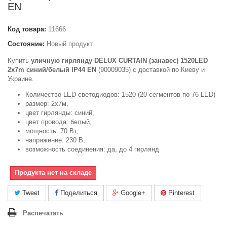
EN
Код товара:
11666
Состояние:
Новый продукт
Купить
уличную гирлянду DELUX CURTAIN (занавес) 1520LED
2x7m синий/белый IP44 EN
(90009035) c доставкой по Киеву и
Украине.
Количество LED светодиодов: 1520 (20 сегментов по 76 LED)
размер: 2х7м,
цвет гирлянды: синий,
цвет провода: белый,
мощность: 70 Вт,
напряжение: 230 В,
возможность соединения: да, до 4 гирлянд
Продукта нет на складе
Tweet
Поделиться
Google+
Pinterest
Распечатать