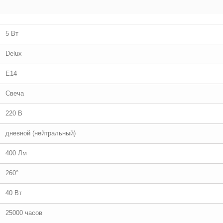
5 Вт
Delux
E14
Свеча
220 В
дневной (нейтральный)
400 Лм
260°
40 Вт
25000 часов