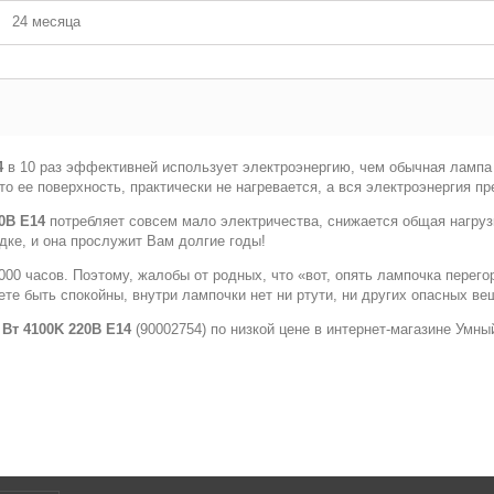
24 месяца
4
в 10 раз эффективней использует электроэнергию, чем обычная лампа 
то ее поверхность, практически не нагревается, а вся электроэнергия пр
20В E14
потребляет совсем мало электричества, снижается общая нагрузка
дке, и она прослужит Вам долгие годы!
00 часов. Поэтому, жалобы от родных, что «вот, опять лампочка перегор
те быть спокойны, внутри лампочки нет ни ртути, ни других опасных ве
 Вт 4100K 220В E14
(90002754) по низкой цене в интернет-магазине Умны