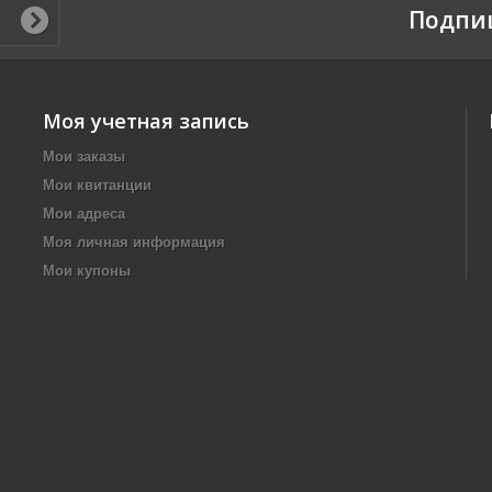
Подпи
Моя учетная запись
Мои заказы
Мои квитанции
Мои адреса
Моя личная информация
Мои купоны