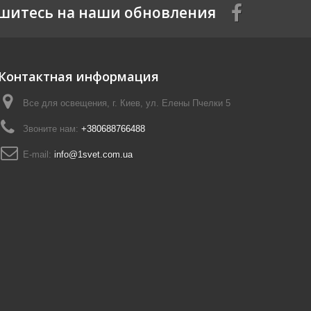
шитесь на наши обновления
Контактная информация
Все для освещения, г. Киев, ул. Елены Пчелки 5
Звоните нам:
+380688766488
E-mail:
info@1svet.com.ua