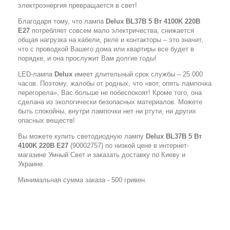
электроэнергия превращается в свет!
Благодаря тому, что лампа
Delux BL37B 5 Вт 4100K 220В
E27
потребляет совсем мало электричества, снижается
общая нагрузка на кабели, реле и контакторы – это значит,
что с проводкой Вашего дома или квартиры все будет в
порядке, и она прослужит Вам долгие годы!
LED-лампа
Delux
имеет длительный срок службы – 25 000
часов. Поэтому, жалобы от родных, что «вот, опять лампочка
перегорела», Вас больше не побеспокоят! Кроме того, она
сделана из экологически безопасных материалов. Можете
быть спокойны, внутри лампочки нет ни ртути, ни других
опасных веществ!
Вы можете купить светодиодную лампу
Delux BL37B 5 Вт
4100K 220В E27
(90002757) по низкой цене в интернет-
магазине Умный Свет и заказать доставку по Киеву и
Украине.
Минимальная сумма заказа - 500 гривен.