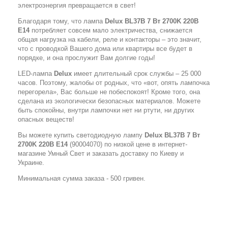
электроэнергия превращается в свет!
Благодаря тому, что лампа
Delux BL37B 7 Вт 2700K 220В
E14
потребляет совсем мало электричества, снижается
общая нагрузка на кабели, реле и контакторы – это значит,
что с проводкой Вашего дома или квартиры все будет в
порядке, и она прослужит Вам долгие годы!
LED-лампа
Delux
имеет длительный срок службы – 25 000
часов. Поэтому, жалобы от родных, что «вот, опять лампочка
перегорела», Вас больше не побеспокоят! Кроме того, она
сделана из экологически безопасных материалов. Можете
быть спокойны, внутри лампочки нет ни ртути, ни других
опасных веществ!
Вы можете купить светодиодную лампу
Delux BL37B 7 Вт
2700K 220В E14
(90004070) по низкой цене в интернет-
магазине Умный Свет и заказать доставку по Киеву и
Украине.
Минимальная сумма заказа - 500 гривен.