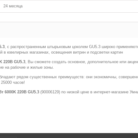
24 месяца
5.3
, с распространенным штырьковым цоколем GU5.3 широко применяютс
й в ювелирных магазинах, освещения витрин и подсветки картин
K 220В GU5.3
, Вы сможете создать основное, дополнительное или акцен
е на рабочие и жилые зоны.
бладают рядом существенных преимуществ: они экономичны, совершенно 
 25000 часов!
Вт 6000K 220В GU5.3
(90006129) по низкой цене в интернет-магазине Умн