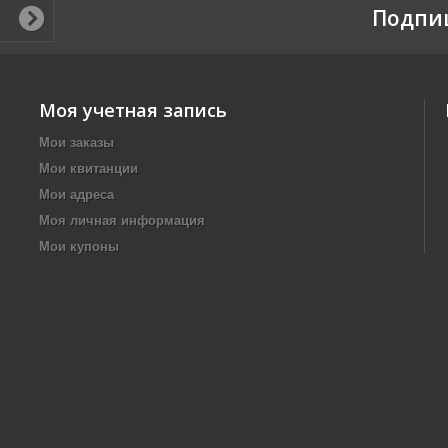
Подпи
Моя учетная запись
Мои заказы
Мои квитанции
Мои адреса
Моя личная информация
Мои купоны