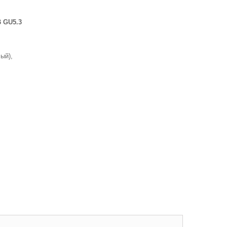
В GU5.3
ый),