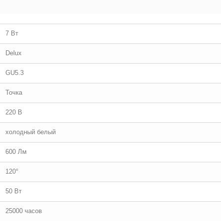
7 Вт
Delux
GU5.3
Точка
220 В
холодный белый
600 Лм
120°
50 Вт
25000 часов