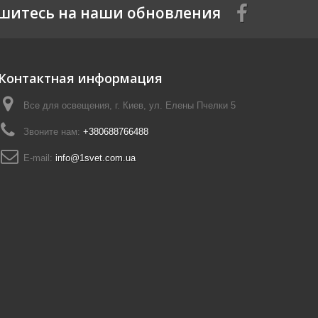
шитесь на наши обновления
Контактная информация
Все для освещения, г. Киев, ул. Елены Пчелки 5
Звоните нам:
+380688766488
E-mail:
info@1svet.com.ua