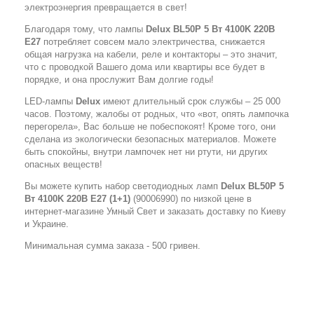
электроэнергия превращается в свет!
Благодаря тому, что лампы
Delux BL50P 5 Вт 4100K 220В
E27
потребляет совсем мало электричества, снижается
общая нагрузка на кабели, реле и контакторы – это значит,
что с проводкой Вашего дома или квартиры все будет в
порядке, и она прослужит Вам долгие годы!
LED-лампы
Delux
имеют длительный срок службы – 25 000
часов. Поэтому, жалобы от родных, что «вот, опять лампочка
перегорела», Вас больше не побеспокоят! Кроме того, они
сделана из экологически безопасных материалов. Можете
быть спокойны, внутри лампочек нет ни ртути, ни других
опасных веществ!
Вы можете купить набор светодиодных ламп
Delux BL50P 5
Вт 4100K 220В E27
(1+1)
(90006990) по низкой цене в
интернет-магазине Умный Свет и заказать доставку по Киеву
и Украине.
Минимальная сумма заказа - 500 гривен.