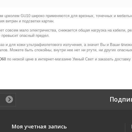
ым цоколем GU10 широко применяются для врезных, точечных и мебельн
я витрин и подсветки картин.
ет совсем мало электричества, снижается общая нагрузка на кабели, ре
е превысит опасный предел.
лаз и для кожи ультрафиолетового излучения, а значит Вы и Ваши близки
лов. Можете быть спокойны, внутри нее нет ни ртути, ни других опасны
D60
по низкой цене в интернет-магазине Умный Свет и заказать доставку
Подпи
Моя учетная запись