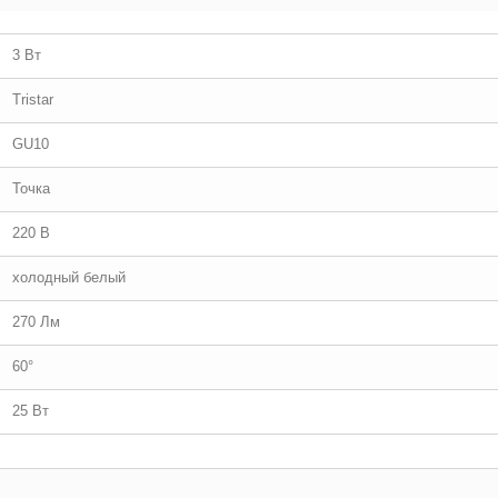
3 Вт
Tristar
GU10
Точка
220 В
холодный белый
270 Лм
60°
25 Вт