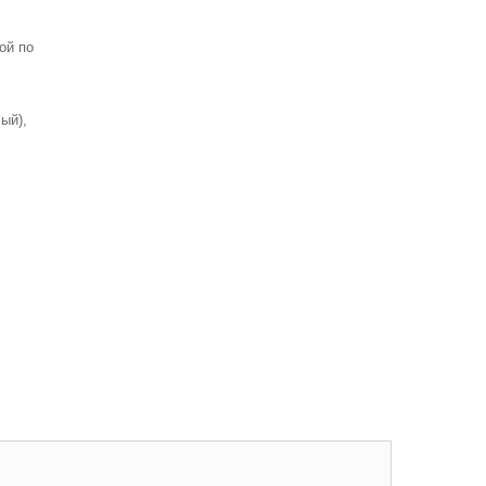
ой по
ый),