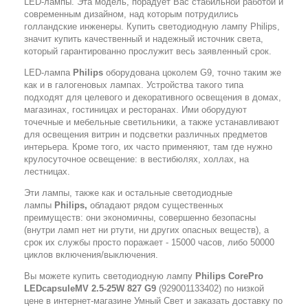
LED-лампы. Эта модель, порадует Вас стабильной работой и
современным дизайном, над которым потрудились
голландские инженеры. Купить светодиодную лампу Philips,
значит купить качественный и надежный источник света,
который гарантированно прослужит весь заявленный срок.
LED-лампа
Philips
оборудована цоколем G9, точно таким же
как и в галогеновых лампах. Устройства такого типа
подходят для целевого и декоративного освещения в домах,
магазинах, гостиницах и ресторанах. Ими оборудуют
точечные и мебельные светильники, а также устанавливают
для освещения витрин и подсветки различных предметов
интерьера. Кроме того, их часто применяют, там где нужно
крулосуточное освещение: в вестибюлях, холлах, на
лестницах.
Эти лампы, также как и остальные светодиодные
лампы
Philips,
обладают рядом существенных
преимуществ: они экономичны, совершенно безопасны
(внутри ламп нет ни ртути, ни других опасных веществ), а
срок их службы просто поражает - 15000 часов, либо 50000
циклов включения/выключения.
Вы можете купить светодиодную лампу
Philips CorePro
LEDcapsuleMV 2.5-25W 827 G9
(929001133402) по низкой
цене в интернет-магазине Умный Свет и заказать доставку по