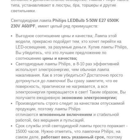
типа, устанавливают в люстры, бра, торшеры и другие
светильники.
Светодиодная лампа
Philips LEDBulb 5-50W E27 6500K
230V A60/PF
, имеет целый ряд преимуществ:
Выгодное соотношение цены и качества; Лампа этой
модели, прекрасно подойдет тем, кто хочет перейти на
LED-освещение, за разумные деньги. Купив лампы Philips,
Вы убедитесь, что это лучшее предложение по
соотношению
цены и качества;
Светодиодные лампы Philips, в 8-10 раз эффективней
использует электроэнергию, чем обычная лампа
накаливания. Как в этом убедиться? Достаточно просто
дотронуться до лампочки! Вы сразу заметите, что ее
поверхность, практически не нагревается, а вся
электроэнергия превращается в свет! Таким образом, Вы
получаете ежедневную
экономию электроэнергии;
Производитель строго следит за качеством отпускаемой
продукции, поэтому лампы Philips
отличаются
мгновенным включением
и стабильной
работой, без мерцания и пульсаций.
Срок службы этой светодиодной лампы просто поражает -
15000 часов. Нужно отметить, что лампочки Philips, на
самом деле,
работают весь указанный срок,
поэтому