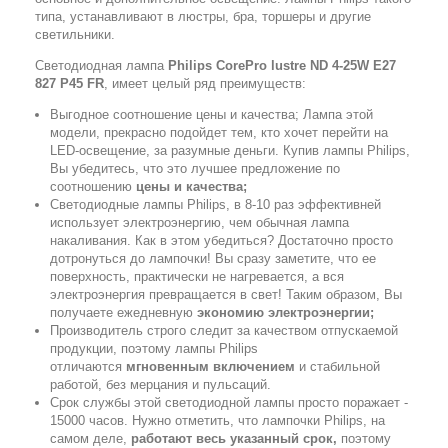
типа, устанавливают в люстры, бра, торшеры и другие
светильники.
Светодиодная лампа
Philips CorePro lustre ND 4-25W E27
827 P45 FR
, имеет целый ряд преимуществ:
Выгодное соотношение цены и качества; Лампа этой
модели, прекрасно подойдет тем, кто хочет перейти на
LED-освещение, за разумные деньги. Купив лампы Philips,
Вы убедитесь, что это лучшее предложение по
соотношению
цены и качества;
Светодиодные лампы Philips, в 8-10 раз эффективней
использует электроэнергию, чем обычная лампа
накаливания. Как в этом убедиться? Достаточно просто
дотронуться до лампочки! Вы сразу заметите, что ее
поверхность, практически не нагревается, а вся
электроэнергия превращается в свет! Таким образом, Вы
получаете ежедневную
экономию электроэнергии;
Производитель строго следит за качеством отпускаемой
продукции, поэтому лампы Philips
отличаются
мгновенным включением
и стабильной
работой, без мерцания и пульсаций.
Срок службы этой светодиодной лампы просто поражает -
15000 часов. Нужно отметить, что лампочки Philips, на
самом деле,
работают весь указанный срок,
поэтому