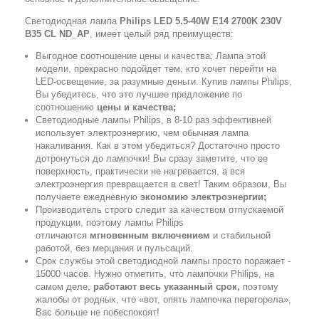
Светодиодная лампа
Philips LED 5.5-40W E14 2700K 230V
B35 CL ND_AP
, имеет целый ряд преимуществ:
Выгодное соотношение цены и качества; Лампа этой
модели, прекрасно подойдет тем, кто хочет перейти на
LED-освещение, за разумные деньги. Купив лампы Philips,
Вы убедитесь, что это лучшее предложение по
соотношению
цены и качества;
Светодиодные лампы Philips, в 8-10 раз эффективней
использует электроэнергию, чем обычная лампа
накаливания. Как в этом убедиться? Достаточно просто
дотронуться до лампочки! Вы сразу заметите, что ее
поверхность, практически не нагревается, а вся
электроэнергия превращается в свет! Таким образом, Вы
получаете ежедневную
экономию электроэнергии;
Производитель строго следит за качеством отпускаемой
продукции, поэтому лампы Philips
отличаются
мгновенным включением
и стабильной
работой, без мерцания и пульсаций.
Срок службы этой светодиодной лампы просто поражает -
15000 часов. Нужно отметить, что лампочки Philips, на
самом деле,
работают весь указанный срок,
поэтому
жалобы от родных, что «вот, опять лампочка перегорела»,
Вас больше не побеспокоят!