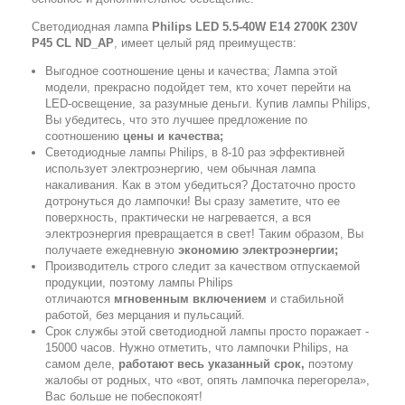
Светодиодная лампа
Philips LED 5.5-40W E14 2700K 230V
P45 CL ND_AP
, имеет целый ряд преимуществ:
Выгодное соотношение цены и качества; Лампа этой
модели, прекрасно подойдет тем, кто хочет перейти на
LED-освещение, за разумные деньги. Купив лампы Philips,
Вы убедитесь, что это лучшее предложение по
соотношению
цены и качества;
Светодиодные лампы Philips, в 8-10 раз эффективней
использует электроэнергию, чем обычная лампа
накаливания. Как в этом убедиться? Достаточно просто
дотронуться до лампочки! Вы сразу заметите, что ее
поверхность, практически не нагревается, а вся
электроэнергия превращается в свет! Таким образом, Вы
получаете ежедневную
экономию электроэнергии;
Производитель строго следит за качеством отпускаемой
продукции, поэтому лампы Philips
отличаются
мгновенным включением
и стабильной
работой, без мерцания и пульсаций.
Срок службы этой светодиодной лампы просто поражает -
15000 часов. Нужно отметить, что лампочки Philips, на
самом деле,
работают весь указанный срок,
поэтому
жалобы от родных, что «вот, опять лампочка перегорела»,
Вас больше не побеспокоят!