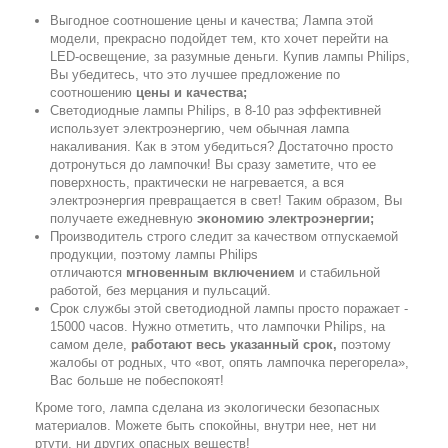
Выгодное соотношение цены и качества; Лампа этой
модели, прекрасно подойдет тем, кто хочет перейти на
LED-освещение, за разумные деньги. Купив лампы Philips,
Вы убедитесь, что это лучшее предложение по
соотношению
цены и качества;
Светодиодные лампы Philips, в 8-10 раз эффективней
использует электроэнергию, чем обычная лампа
накаливания. Как в этом убедиться? Достаточно просто
дотронуться до лампочки! Вы сразу заметите, что ее
поверхность, практически не нагревается, а вся
электроэнергия превращается в свет! Таким образом, Вы
получаете ежедневную
экономию электроэнергии;
Производитель строго следит за качеством отпускаемой
продукции, поэтому лампы Philips
отличаются
мгновенным включением
и стабильной
работой, без мерцания и пульсаций.
Срок службы этой светодиодной лампы просто поражает -
15000 часов. Нужно отметить, что лампочки Philips, на
самом деле,
работают весь указанный срок,
поэтому
жалобы от родных, что «вот, опять лампочка перегорела»,
Вас больше не побеспокоят!
Кроме того, лампа сделана из экологически безопасных
материалов. Можете быть спокойны, внутри нее, нет ни
ртути, ни других опасных веществ!