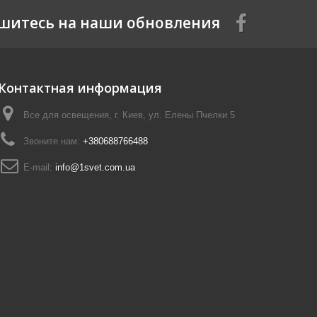
шитесь на наши обновления
Контактная информация
Все для освещения, г. Киев, ул. Елены Пчелки 5
Звоните нам:
+380688766488
E-mail:
info@1svet.com.ua