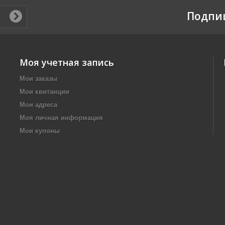
Подпи
Моя учетная запись
Мои заказы
Мои квитанции
Мои адреса
Моя личная информация
Мои купоны