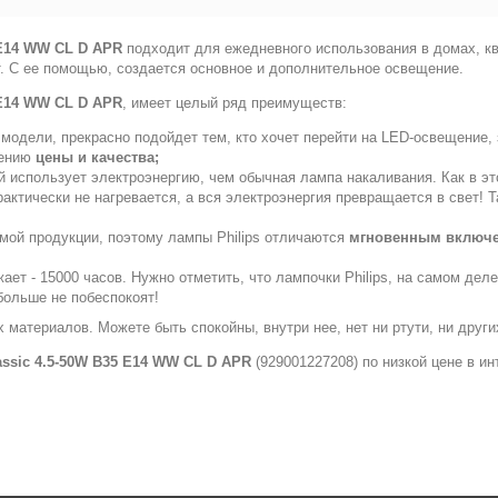
 E14 WW CL D APR
подходит для ежедневного использования в домах, ква
вет. С ее помощью, создается основное и дополнительное освещение.
 E14 WW CL D APR
, имеет целый ряд преимуществ:
модели, прекрасно подойдет тем, кто хочет перейти на LED-освещение, 
шению
цены и качества;
й использует электроэнергию, чем обычная лампа накаливания. Как в э
практически не нагревается, а вся электроэнергия превращается в свет
емой продукции, поэтому лампы Philips отличаются
мгновенным включ
ет - 15000 часов. Нужно отметить, что лампочки Philips, на самом дел
больше не побеспокоят!
 материалов. Можете быть спокойны, внутри нее, нет ни ртути, ни друг
assic 4.5-50W B35 E14 WW CL D APR
(929001227208) по низкой цене в и