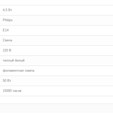
4,5 Вт
Philips
E14
Свеча
220 В
теплый белый
филаментная лампа
50 Вт
15000 часов