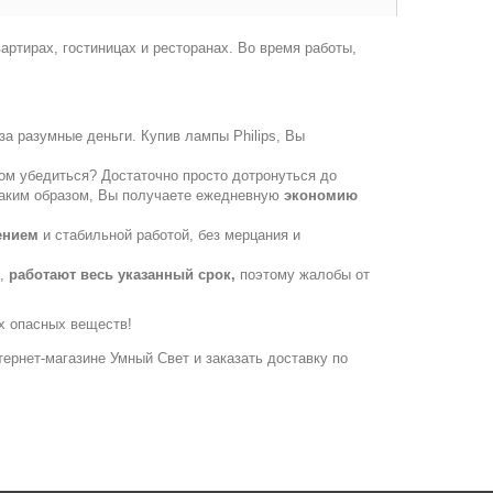
ртирах, гостиницах и ресторанах. Во время работы,
за разумные деньги. Купив лампы Philips, Вы
том убедиться? Достаточно просто дотронуться до
! Таким образом, Вы получаете ежедневную
экономию
ением
и стабильной работой, без мерцания и
е,
работают весь указанный срок,
поэтому жалобы от
их опасных веществ!
нтернет-магазине Умный Свет и заказать доставку по