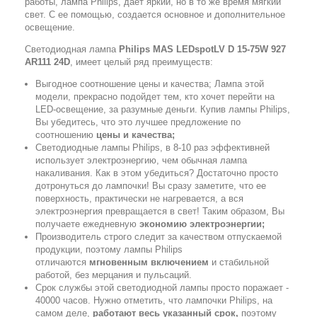
работы, лампа Philips, дает яркий, но в то же время мягкий
свет. С ее помощью, создается основное и дополнительное
освещение.
Светодиодная лампа
Philips MAS LEDspotLV D 15-75W 927
AR111 24D
, имеет целый ряд преимуществ:
Выгодное соотношение цены и качества; Лампа этой
модели, прекрасно подойдет тем, кто хочет перейти на
LED-освещение, за разумные деньги. Купив лампы Philips,
Вы убедитесь, что это лучшее предложение по
соотношению
цены и качества;
Светодиодные лампы Philips, в 8-10 раз эффективней
использует электроэнергию, чем обычная лампа
накаливания. Как в этом убедиться? Достаточно просто
дотронуться до лампочки! Вы сразу заметите, что ее
поверхность, практически не нагревается, а вся
электроэнергия превращается в свет! Таким образом, Вы
получаете ежедневную
экономию электроэнергии;
Производитель строго следит за качеством отпускаемой
продукции, поэтому лампы Philips
отличаются
мгновенным включением
и стабильной
работой, без мерцания и пульсаций.
Срок службы этой светодиодной лампы просто поражает -
40000 часов. Нужно отметить, что лампочки Philips, на
самом деле,
работают весь указанный срок,
поэтому