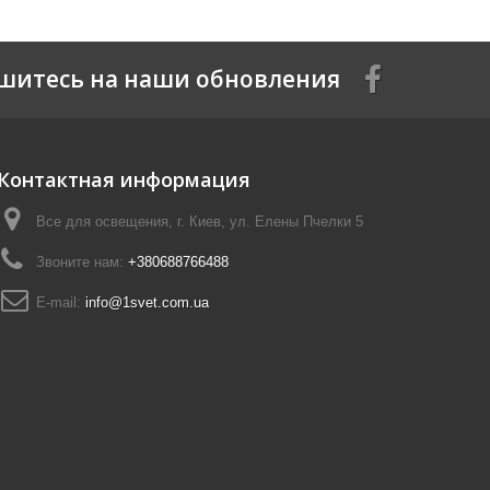
шитесь на наши обновления
Контактная информация
Все для освещения, г. Киев, ул. Елены Пчелки 5
Звоните нам:
+380688766488
E-mail:
info@1svet.com.ua