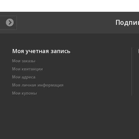
Подпи
Моя учетная запись
Мои заказы
Мои квитанции
Мои адреса
Моя личная информация
Мои купоны