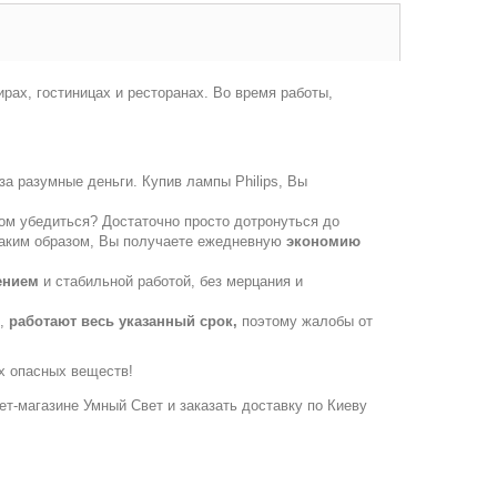
рах, гостиницах и ресторанах. Во время работы,
за разумные деньги. Купив лампы Philips, Вы
том убедиться? Достаточно просто дотронуться до
! Таким образом, Вы получаете ежедневную
экономию
ением
и стабильной работой, без мерцания и
е,
работают весь указанный срок,
поэтому жалобы от
их опасных веществ!
нет-магазине Умный Свет и заказать доставку по Киеву