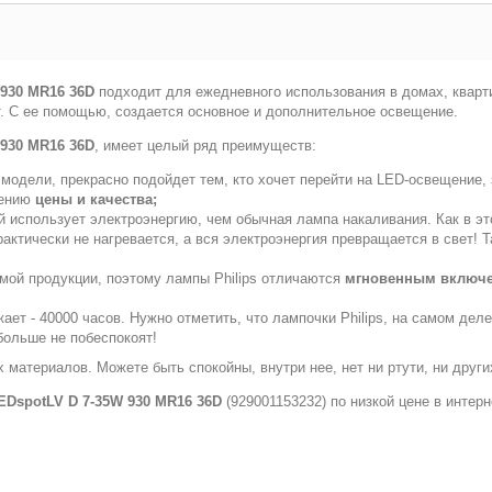
 930 MR16 36D
подходит для ежедневного использования в домах, кварти
вет. С ее помощью, создается основное и дополнительное освещение.
 930 MR16 36D
, имеет целый ряд преимуществ:
модели, прекрасно подойдет тем, кто хочет перейти на LED-освещение, 
шению
цены и качества;
й использует электроэнергию, чем обычная лампа накаливания. Как в э
практически не нагревается, а вся электроэнергия превращается в свет
емой продукции, поэтому лампы Philips отличаются
мгновенным включ
ет - 40000 часов. Нужно отметить, что лампочки Philips, на самом дел
больше не побеспокоят!
 материалов. Можете быть спокойны, внутри нее, нет ни ртути, ни друг
EDspotLV D 7-35W 930 MR16 36D
(929001153232) по низкой цене в интер