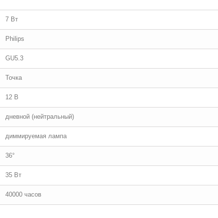
7 Вт
Philips
GU5.3
Точка
12 В
дневной (нейтральный)
диммируемая лампа
36°
35 Вт
40000 часов