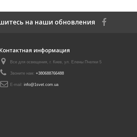
шитесь на наши обновления
Контактная информация
Все для освещения, г. Киев, ул. Елены Пчелки 5
Звоните нам:
+380688766488
E-mail:
info@1svet.com.ua