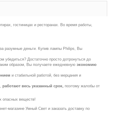
ирах, гостиницах и ресторанах. Во время работы,
за разумные деньги. Купив лампы Philips, Вы
том убедиться? Достаточно просто дотронуться до
! Таким образом, Вы получаете ежедневную
экономию
ением
и стабильной работой, без мерцания и
е,
работают весь указанный срок,
поэтому жалобы от
их опасных веществ!
ернет-магазине Умный Свет и заказать доставку по