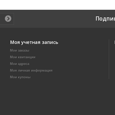
Подпи
Моя учетная запись
Мои заказы
Мои квитанции
Мои адреса
Моя личная информация
Мои купоны