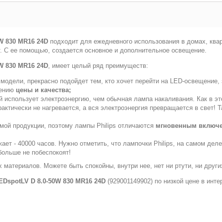
W 830 MR16 24D
подходит для ежедневного использования в домах, кварт
вет. С ее помощью, создается основное и дополнительное освещение.
W 830 MR16 24D
, имеет целый ряд преимуществ:
модели, прекрасно подойдет тем, кто хочет перейти на LED-освещение, 
шению
цены и качества;
й использует электроэнергию, чем обычная лампа накаливания. Как в э
практически не нагревается, а вся электроэнергия превращается в свет
емой продукции, поэтому лампы Philips отличаются
мгновенным включ
ет - 40000 часов. Нужно отметить, что лампочки Philips, на самом дел
больше не побеспокоят!
 материалов. Можете быть спокойны, внутри нее, нет ни ртути, ни друг
EDspotLV D 8.0-50W 830 MR16 24D
(929001149902) по низкой цене в инт