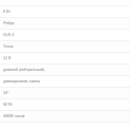
8 Вт
Philips
GU5.3
Точка
12 В
дневной (нейтральный)
диммируемая лампа
24°
50 Вт
40000 часов