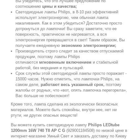
Вы убедитесь, что это лучшее предложение по
соотношению
цены и качества;
Светодиодные лампы Philips, в 8-10 раз эффективней
использует электроэнергию, чем обычная лампа
накаливания. Как в этом убедиться? Достаточно просто
дотронуться до лампочки! Вы сразу заметите, что ее
поверхность, практически не нагревается, а вся
электроэнергия превращается в свет! Таким образом, Вы
получаете ежедневную
экономию электроэнергии;
Производитель строго следит за качеством отпускаемой
продукции, поэтому лампы Philips
отличаются
мгновенным включением
и стабильной
работой, без мерцания и пульсаций.
Срок службы этой светодиодной лампы просто поражает -
15000 часов. Нужно отметить, что лампочки Philips, на
самом деле,
работают весь указанный срок,
поэтому
жалобы от родных, что «вот, опять лампочка перегорела»,
Вас больше не побеспокоят!
Кроме того, лампа сделана из экологически безопасных
материалов. Можете быть спокойны, внутри нее, нет ни
ртути, ни других опасных веществ!
Вы можете купить светодиодную лампу
Philips LEDtube
1200mm 16W 740 T8 AP C G
(929001184508) по низкой цене в
интернет-магазине Умный Свет и заказать доставку по Киеву