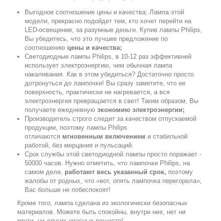
Выгодное соотношение цены и качества; Лампа этой
модели, прекрасно подойдет тем, кто хочет перейти на
LED-освещение, за разумные деньги. Купив лампы Philips,
Вы убедитесь, что это лучшее предложение по
соотношению
цены и качества;
Светодиодные лампы Philips, в 10-12 раз эффективней
использует электроэнергию, чем обычная лампа
накаливания. Как в этом убедиться? Достаточно просто
дотронуться до лампочки! Вы сразу заметите, что ее
поверхность, практически не нагревается, а вся
электроэнергия превращается в свет! Таким образом, Вы
получаете ежедневную
экономию электроэнергии;
Производитель строго следит за качеством отпускаемой
продукции, поэтому лампы Philips
отличаются
мгновенным включением
и стабильной
работой, без мерцания и пульсаций.
Срок службы этой светодиодной лампы просто поражает -
50000 часов. Нужно отметить, что лампочки Philips, на
самом деле,
работают весь указанный срок,
поэтому
жалобы от родных, что «вот, опять лампочка перегорела»,
Вас больше не побеспокоят!
Кроме того, лампа сделана из экологически безопасных
материалов. Можете быть спокойны, внутри нее, нет ни
ртути, ни других опасных веществ!