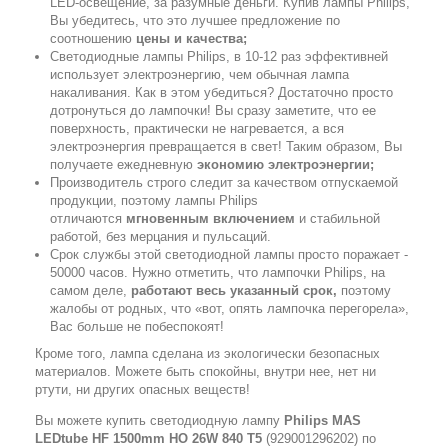
LED-освещение, за разумные деньги. Купив лампы Philips,
Вы убедитесь, что это лучшее предложение по
соотношению
цены и качества;
Светодиодные лампы Philips, в 10-12 раз эффективней
использует электроэнергию, чем обычная лампа
накаливания. Как в этом убедиться? Достаточно просто
дотронуться до лампочки! Вы сразу заметите, что ее
поверхность, практически не нагревается, а вся
электроэнергия превращается в свет! Таким образом, Вы
получаете ежедневную
экономию электроэнергии;
Производитель строго следит за качеством отпускаемой
продукции, поэтому лампы Philips
отличаются
мгновенным включением
и стабильной
работой, без мерцания и пульсаций.
Срок службы этой светодиодной лампы просто поражает -
50000 часов. Нужно отметить, что лампочки Philips, на
самом деле,
работают весь указанный срок,
поэтому
жалобы от родных, что «вот, опять лампочка перегорела»,
Вас больше не побеспокоят!
Кроме того, лампа сделана из экологически безопасных
материалов. Можете быть спокойны, внутри нее, нет ни
ртути, ни других опасных веществ!
Вы можете купить светодиодную лампу
Philips MAS
LEDtube HF 1500mm HO 26W 840 T5
(929001296202) по