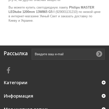
Вы можете купить светодиодную лампу
Philips MASTER
LEDtube 1200mm 13W865 G5 I
(929001131210) по низкой цене
в интернет-магазине Умный Свет и заказать доставку по
Киеву и Украине.
Рассылка
Категории
Информация