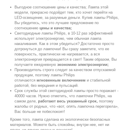
Выгодное соотношение цены и качества; Лампа этой
модели, прекрасно подойдет тем, кто хочет перейти на
LED-освещение, за разумные деньги. Купив лампы Philips,
Вы убедитесь, что это лучшее предложение по
соотношению
цены и качества;
Светодиодные лампы Philips, в 10-12 раз эффективней
использует электроэнергию, чем обычная лампа
накаливания. Как в этом убедиться? Достаточно просто
дотронуться до лампочки! Вы сразу заметите, что ее
поверхность, практически не нагревается, а вся
электроэнергия превращается в свет! Таким образом, Вы
получаете ежедневную
экономию электроэнергии;
Производитель строго следит за качеством отпускаемой
продукции, поэтому лампы Philips
отличаются
мгновенным включением
и стабильной
работой, без мерцания и пульсаций.
Срок службы этой светодиодной лампы просто поражает -
40000 часов. Нужно отметить, что лампочки Philips, на
самом деле,
работают весь указанный срок,
поэтому
жалобы от родных, что «вот, опять лампочка перегорела»,
Вас больше не побеспокоят!
Кроме того, лампа сделана из экологически безопасных
материалов. Можете быть спокойны, внутри нее, нет ни
ртути, ни других опасных веществ!