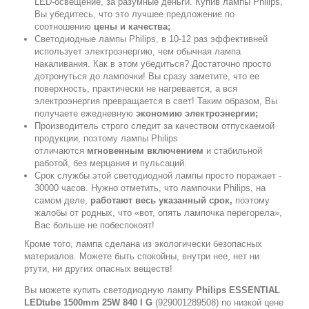
LED-освещение, за разумные деньги. Купив лампы Philips,
Вы убедитесь, что это лучшее предложение по
соотношению
цены и качества;
Светодиодные лампы Philips, в 10-12 раз эффективней
использует электроэнергию, чем обычная лампа
накаливания. Как в этом убедиться? Достаточно просто
дотронуться до лампочки! Вы сразу заметите, что ее
поверхность, практически не нагревается, а вся
электроэнергия превращается в свет! Таким образом, Вы
получаете ежедневную
экономию электроэнергии;
Производитель строго следит за качеством отпускаемой
продукции, поэтому лампы Philips
отличаются
мгновенным включением
и стабильной
работой, без мерцания и пульсаций.
Срок службы этой светодиодной лампы просто поражает -
30000 часов. Нужно отметить, что лампочки Philips, на
самом деле,
работают весь указанный срок,
поэтому
жалобы от родных, что «вот, опять лампочка перегорела»,
Вас больше не побеспокоят!
Кроме того, лампа сделана из экологически безопасных
материалов. Можете быть спокойны, внутри нее, нет ни
ртути, ни других опасных веществ!
Вы можете купить светодиодную лампу
Philips ESSENTIAL
LEDtube 1500mm 25W 840 I G
(929001289508) по низкой цене