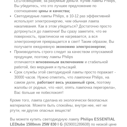
LED-освещение, за разумные деньги. Купив лампы Philips,
Вы убедитесь, что это лучшее предложение по
соотношению
цены и качества;
Светодиодные лампы Philips, в 10-12 раз эффективней
использует электроэнергию, чем обычная лампа
накаливания. Как в этом убедиться? Достаточно просто
дотронуться до лампочки! Вы сразу заметите, что ее
поверхность, практически не нагревается, а вся
электроэнергия превращается в свет! Таким образом, Вы
получаете ежедневную
экономию электроэнергии;
Производитель строго следит за качеством отпускаемой
продукции, поэтому лампы Philips
отличаются
мгновенным включением
и стабильной
работой, без мерцания и пульсаций.
Срок службы этой светодиодной лампы просто поражает -
30000 часов. Нужно отметить, что лампочки Philips, на
самом деле,
работают весь указанный срок,
поэтому
жалобы от родных, что «вот, опять лампочка перегорела»,
Вас больше не побеспокоят!
Кроме того, лампа сделана из экологически безопасных
материалов. Можете быть спокойны, внутри нее, нет ни
ртути, ни других опасных веществ!
Вы можете купить светодиодную лампу
Philips ESSENTIAL
LEDtube 1500mm 25W 830 I G
(929001289608) по низкой цене