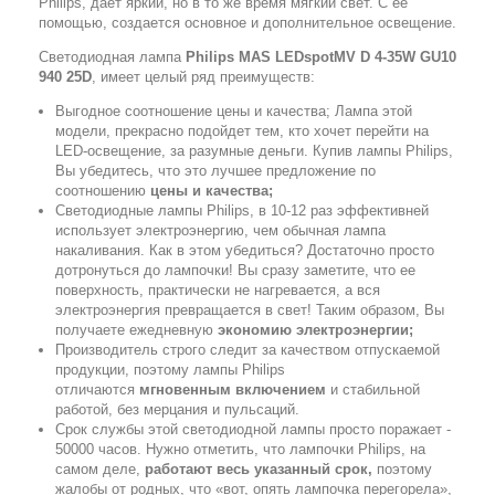
Philips, дает яркий, но в то же время мягкий свет. С ее
помощью, создается основное и дополнительное освещение.
Светодиодная лампа
Philips MAS LEDspotMV D 4-35W GU10
940 25D
, имеет целый ряд преимуществ:
Выгодное соотношение цены и качества; Лампа этой
модели, прекрасно подойдет тем, кто хочет перейти на
LED-освещение, за разумные деньги. Купив лампы Philips,
Вы убедитесь, что это лучшее предложение по
соотношению
цены и качества;
Светодиодные лампы Philips, в 10-12 раз эффективней
использует электроэнергию, чем обычная лампа
накаливания. Как в этом убедиться? Достаточно просто
дотронуться до лампочки! Вы сразу заметите, что ее
поверхность, практически не нагревается, а вся
электроэнергия превращается в свет! Таким образом, Вы
получаете ежедневную
экономию электроэнергии;
Производитель строго следит за качеством отпускаемой
продукции, поэтому лампы Philips
отличаются
мгновенным включением
и стабильной
работой, без мерцания и пульсаций.
Срок службы этой светодиодной лампы просто поражает -
50000 часов. Нужно отметить, что лампочки Philips, на
самом деле,
работают весь указанный срок,
поэтому
жалобы от родных, что «вот, опять лампочка перегорела»,