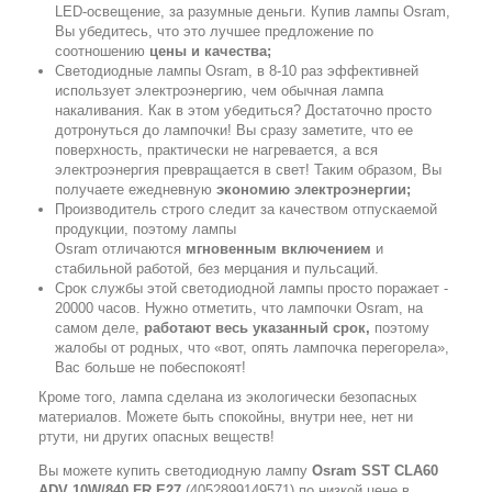
LED-освещение, за разумные деньги. Купив лампы Osram,
Вы убедитесь, что это лучшее предложение по
соотношению
цены и качества;
Светодиодные лампы Osram, в 8-10 раз эффективней
использует электроэнергию, чем обычная лампа
накаливания. Как в этом убедиться? Достаточно просто
дотронуться до лампочки! Вы сразу заметите, что ее
поверхность, практически не нагревается, а вся
электроэнергия превращается в свет! Таким образом, Вы
получаете ежедневную
экономию электроэнергии;
Производитель строго следит за качеством отпускаемой
продукции, поэтому лампы
Osram отличаются
мгновенным включением
и
стабильной работой, без мерцания и пульсаций.
Срок службы этой светодиодной лампы просто поражает -
20000 часов. Нужно отметить, что лампочки Osram, на
самом деле,
работают весь указанный срок,
поэтому
жалобы от родных, что «вот, опять лампочка перегорела»,
Вас больше не побеспокоят!
Кроме того, лампа сделана из экологически безопасных
материалов. Можете быть спокойны, внутри нее, нет ни
ртути, ни других опасных веществ!
Вы можете купить светодиодную лампу
Osram SST CLA60
ADV 10W/840 FR E27
(4052899149571) по низкой цене в