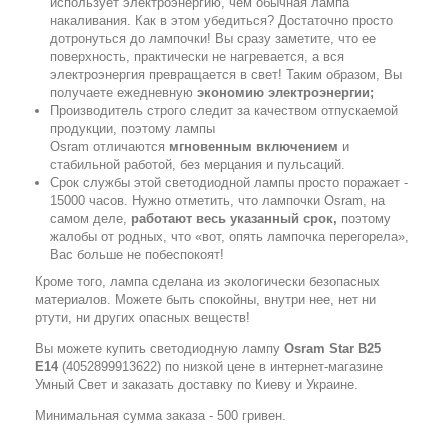
использует электроэнергию, чем обычная лампа
накаливания. Как в этом убедиться? Достаточно просто
дотронуться до лампочки! Вы сразу заметите, что ее
поверхность, практически не нагревается, а вся
электроэнергия превращается в свет! Таким образом, Вы
получаете ежедневную
экономию электроэнергии;
Производитель строго следит за качеством отпускаемой
продукции, поэтому лампы
Osram отличаются
мгновенным включением
и
стабильной работой, без мерцания и пульсаций.
Срок службы этой светодиодной лампы просто поражает -
15000 часов. Нужно отметить, что лампочки Osram, на
самом деле,
работают весь указанный срок,
поэтому
жалобы от родных, что «вот, опять лампочка перегорела»,
Вас больше не побеспокоят!
Кроме того, лампа сделана из экологически безопасных
материалов. Можете быть спокойны, внутри нее, нет ни
ртути, ни других опасных веществ!
Вы можете купить светодиодную лампу
Osram Star B25
Е14
(4052899913622) по низкой цене в интернет-магазине
Умный Свет и заказать доставку по Киеву и Украине.
Минимальная сумма заказа - 500 гривен.