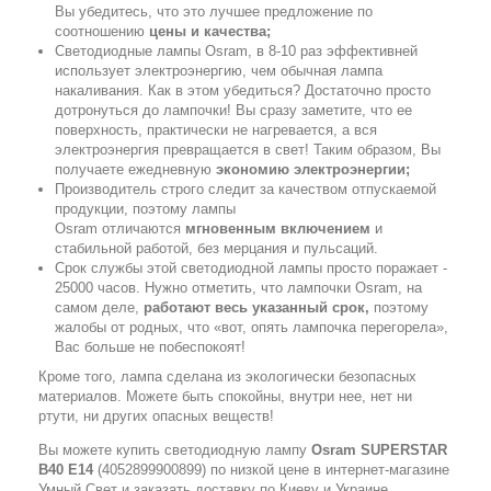
Вы убедитесь, что это лучшее предложение по
соотношению
цены и качества;
Светодиодные лампы Osram, в 8-10 раз эффективней
использует электроэнергию, чем обычная лампа
накаливания. Как в этом убедиться? Достаточно просто
дотронуться до лампочки! Вы сразу заметите, что ее
поверхность, практически не нагревается, а вся
электроэнергия превращается в свет! Таким образом, Вы
получаете ежедневную
экономию электроэнергии;
Производитель строго следит за качеством отпускаемой
продукции, поэтому лампы
Osram отличаются
мгновенным включением
и
стабильной работой, без мерцания и пульсаций.
Срок службы этой светодиодной лампы просто поражает -
25000 часов. Нужно отметить, что лампочки Osram, на
самом деле,
работают весь указанный срок,
поэтому
жалобы от родных, что «вот, опять лампочка перегорела»,
Вас больше не побеспокоят!
Кроме того, лампа сделана из экологически безопасных
материалов. Можете быть спокойны, внутри нее, нет ни
ртути, ни других опасных веществ!
Вы можете купить светодиодную лампу
Osram SUPERSTAR
B40 E14
(4052899900899) по низкой цене в интернет-магазине
Умный Свет и заказать доставку по Киеву и Украине.