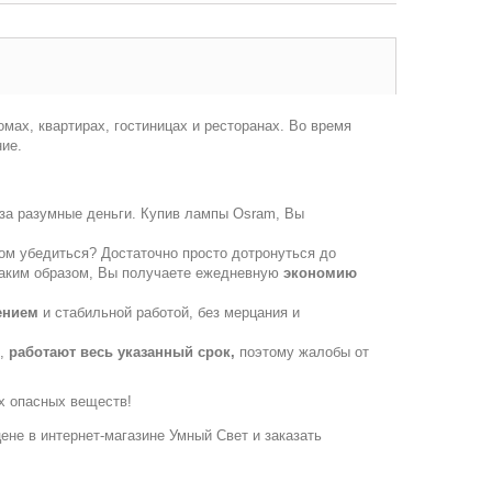
мах, квартирах, гостиницах и ресторанах. Во время
ние.
 за разумные деньги. Купив лампы Osram, Вы
ом убедиться? Достаточно просто дотронуться до
! Таким образом, Вы получаете ежедневную
экономию
ением
и стабильной работой, без мерцания и
е,
работают весь указанный срок,
поэтому жалобы от
их опасных веществ!
цене в интернет-магазине Умный Свет и заказать