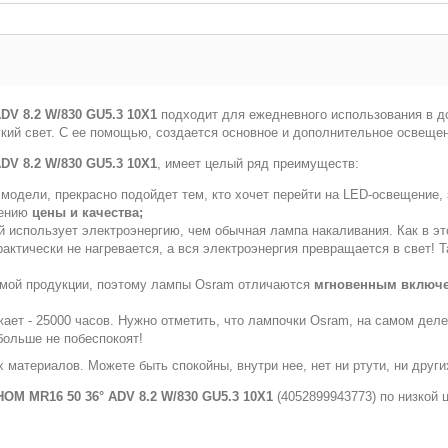
V 8.2 W/830 GU5.3 10X1
подходит для ежедневного использования в до
ягкий свет. С ее помощью, создается основное и дополнительное освеще
V 8.2 W/830 GU5.3 10X1
, имеет целый ряд преимуществ:
модели, прекрасно подойдет тем, кто хочет перейти на LED-освещение,
шению
цены и качества;
 использует электроэнергию, чем обычная лампа накаливания. Как в эт
практически не нагревается, а вся электроэнергия превращается в свет
аемой продукции, поэтому лампы Osram отличаются
мгновенным включ
ает - 25000 часов. Нужно отметить, что лампочки Osram, на самом дел
больше не побеспокоят!
 материалов. Можете быть спокойны, внутри нее, нет ни ртути, ни друг
OM MR16 50 36° ADV 8.2 W/830 GU5.3 10X1
(4052899943773) по низкой 