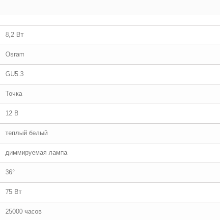
8,2 Вт
Osram
GU5.3
Точка
12 В
теплый белый
диммируемая лампа
36°
75 Вт
25000 часов