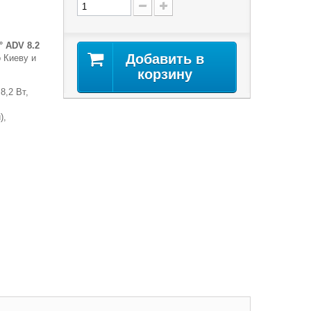
 ADV 8.2
Добавить в
 Киеву и
корзину
,2 Вт,
),