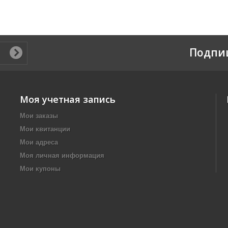
Подпи
Моя учетная запись
Мои заказы
Мои квитанции
Мои адреса
Моя личная информация
Мои купоны