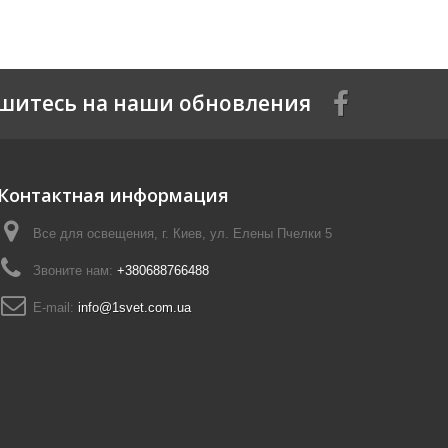
шитесь на наши обновления
Контактная информация
Все для освещения, г. Киев, ул. Елены Пчелки 5
Звоните нам:
+380688766488
E-mail:
info@1svet.com.ua