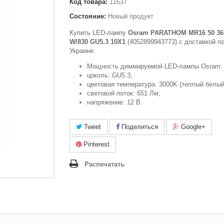
Код товара:
11637
Состояние:
Новый продукт
Купить LED-лампу
Osram PARATHOM MR16 50 36°
W/830 GU5.3 10X1
(4052899943773) c доставкой по
Украине.
Мощность диммируемой LED-лампы Osram: 8
цоколь: GU5.3,
цветовая температура: 3000K (теплый белый
световой поток: 651 Лм,
напряжение: 12 В.
Tweet
Поделиться
Google+
Pinterest
Распечатать