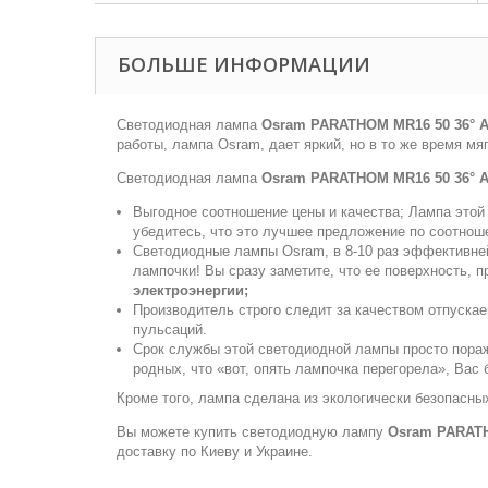
БОЛЬШЕ ИНФОРМАЦИИ
Светодиодная лампа
Osram PARATHOM MR16 50 36° AD
работы, лампа Osram, дает яркий, но в то же время м
Светодиодная лампа
Osram PARATHOM MR16 50 36° AD
Выгодное соотношение цены и качества; Лампа этой 
убедитесь, что это лучшее предложение по соотно
Светодиодные лампы Osram, в 8-10 раз эффективней
лампочки! Вы сразу заметите, что ее поверхность, 
электроэнергии;
Производитель строго следит за качеством отпуск
пульсаций.
Срок службы этой светодиодной лампы просто пораж
родных, что «вот, опять лампочка перегорела», Вас 
Кроме того, лампа сделана из экологически безопасных
Вы можете купить светодиодную лампу
Osram PARATH
доставку по Киеву и Украине.