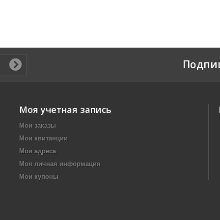
Подпи
Моя учетная запись
Мои заказы
Мои квитанции
Мои адреса
Моя личная информация
Мои купоны