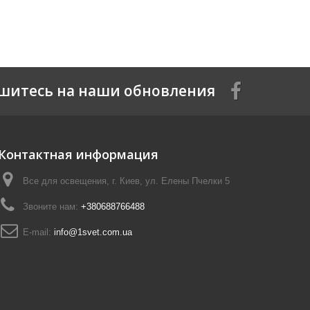
шитесь на наши обновления
Контактная информация
Все для освещения, г. Киев, ул. Елены Пчелки 5
Звоните нам:
+380688766488
E-mail:
info@1svet.com.ua