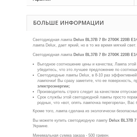
БОЛЬШЕ ИНФОРМАЦИИ
Светодиодная лампа
Delux BL37B 7 Вт 2700K 220В E
лампа Delux, дает яркий, но в то же время мягкий све
Светодиодная лампа
Delux BL37B 7 Вт 2700K 220В E
Выгодное соотношение цены и качества; Лампа этой 
убедитесь, что это лучшее предложение по соотно
Светодиодные лампы Delux, в 8-10 раз эффективней
лампочки! Вы сразу заметите, что ее поверхность, 
электроэнергии;
Производитель строго следит за качеством отпуска
Срок службы этой светодиодной лампы просто поража
родных, что «вот, опять лампочка перегорела», Вас 
Кроме того, лампа сделана из экологически безопасных
Вы можете купить светодиодную лампу
Delux BL37B 
Украине.
Минимальная сумма заказа - 500 гривен.