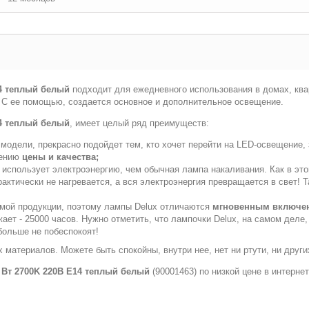
14 теплый белый
подходит для ежедневного использования в домах, квар
т. С ее помощью, создается основное и дополнительное освещение.
14 теплый белый
, имеет целый ряд преимуществ:
модели, прекрасно подойдет тем, кто хочет перейти на LED-освещение, 
шению
цены и качества;
 использует электроэнергию, чем обычная лампа накаливания. Как в это
практически не нагревается, а вся электроэнергия превращается в свет
емой продукции, поэтому лампы Delux отличаются
мгновенным включе
ет - 25000 часов. Нужно отметить, что лампочки Delux, на самом деле
больше не побеспокоят!
 материалов. Можете быть спокойны, внутри нее, нет ни ртути, ни друг
7 Вт 2700K 220В E14 теплый белый
(90001463) по низкой цене в интерне