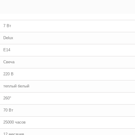
7 Вт
Delux
E14
Свеча
220 В
теплый белый
260°
70 Вт
25000 часов
12 месяцев