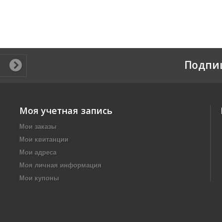
Подпи
Моя учетная запись
Мои заказы
Мои квитанции
Мои адреса
Моя личная информация
Мои купоны