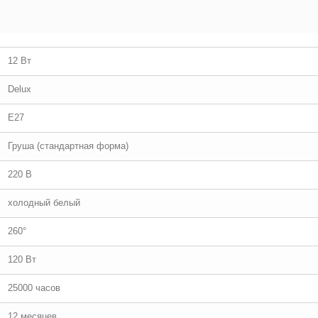
12 Вт
Delux
E27
Груша (стандартная форма)
220 В
холодный белый
260°
120 Вт
25000 часов
12 месяцев