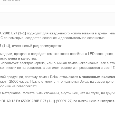
K 220В E27 (1+1)
подходит для ежедневного использования в домах, квар
т. С ее помощью, создается основное и дополнительное освещение.
 (1+1)
, имеет целый ряд преимуществ:
модели, прекрасно подойдет тем, кто хочет перейти на LED-освещение, 
шению
цены и качества;
 использует электроэнергию, чем обычная лампа накаливания. Как в это
практически не нагревается, а вся электроэнергия превращается в свет
емой продукции, поэтому лампы Delux отличаются
мгновенным включе
ет - 25000 часов. Нужно отметить, что лампочки Delux, на самом деле
больше не побеспокоят!
 материалов. Можете быть спокойны, внутри нее, нет ни ртути, ни друг
 BL 60 12 Вт 6500K 220В E27 (1+1)
(90009127) по низкой цене в интерне