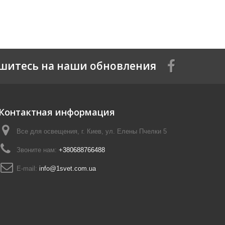
шитесь на наши обновления
Контактная информация
Все для освещения, г. Киев, ул. Елены Пчелки 5
Звоните нам:
+380688766488
E-mail:
info@1svet.com.ua