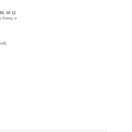
 BL 60 12
о Киеву и
ый),