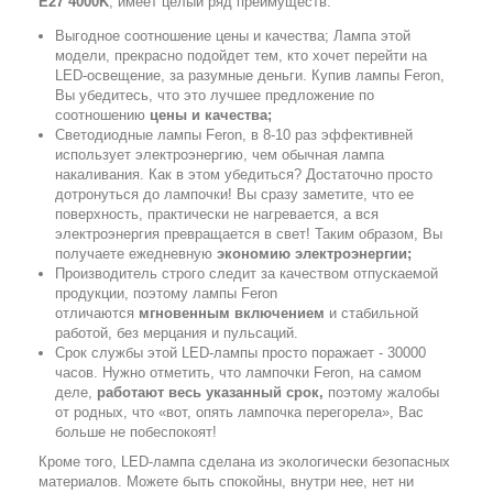
E27 4000K
, имеет целый ряд преимуществ:
Выгодное соотношение цены и качества; Лампа этой
модели, прекрасно подойдет тем, кто хочет перейти на
LED-освещение, за разумные деньги. Купив лампы Feron,
Вы убедитесь, что это лучшее предложение по
соотношению
цены и качества;
Светодиодные лампы Feron, в 8-10 раз эффективней
использует электроэнергию, чем обычная лампа
накаливания. Как в этом убедиться? Достаточно просто
дотронуться до лампочки! Вы сразу заметите, что ее
поверхность, практически не нагревается, а вся
электроэнергия превращается в свет! Таким образом, Вы
получаете ежедневную
экономию электроэнергии;
Производитель строго следит за качеством отпускаемой
продукции, поэтому лампы Feron
отличаются
мгновенным включением
и стабильной
работой, без мерцания и пульсаций.
Срок службы этой LED-лампы просто поражает - 30000
часов. Нужно отметить, что лампочки Feron, на самом
деле,
работают весь указанный срок,
поэтому жалобы
от родных, что «вот, опять лампочка перегорела», Вас
больше не побеспокоят!
Кроме того, LED-лампа сделана из экологически безопасных
материалов. Можете быть спокойны, внутри нее, нет ни