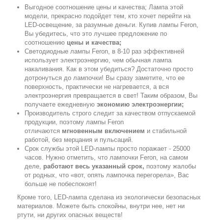
Выгодное соотношение цены и качества; Лампа этой
модели, прекрасно подойдет тем, кто хочет перейти на
LED-освещение, за разумные деньги. Купив лампы Feron,
Вы убедитесь, что это лучшее предложение по
соотношению
цены и качества;
Светодиодные лампы Feron, в 8-10 раз эффективней
использует электроэнергию, чем обычная лампа
накаливания. Как в этом убедиться? Достаточно просто
дотронуться до лампочки! Вы сразу заметите, что ее
поверхность, практически не нагревается, а вся
электроэнергия превращается в свет! Таким образом, Вы
получаете ежедневную
экономию электроэнергии;
Производитель строго следит за качеством отпускаемой
продукции, поэтому лампы Feron
отличаются
мгновенным включением
и стабильной
работой, без мерцания и пульсаций.
Срок службы этой LED-лампы просто поражает - 25000
часов. Нужно отметить, что лампочки Feron, на самом
деле,
работают весь указанный срок,
поэтому жалобы
от родных, что «вот, опять лампочка перегорела», Вас
больше не побеспокоят!
Кроме того, LED-лампа сделана из экологически безопасных
материалов. Можете быть спокойны, внутри нее, нет ни
ртути, ни других опасных веществ!