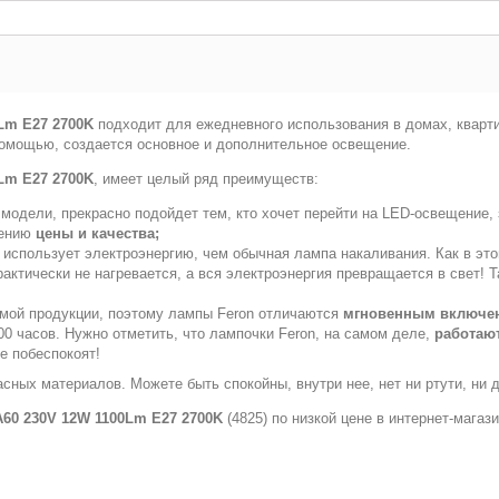
0Lm E27 2700K
подходит для ежедневного использования в домах, кварти
е помощью, создается основное и дополнительное освещение.
0Lm E27 2700K
, имеет целый ряд преимуществ:
модели, прекрасно подойдет тем, кто хочет перейти на LED-освещение, 
шению
цены и качества;
 использует электроэнергию, чем обычная лампа накаливания. Как в это
практически не нагревается, а вся электроэнергия превращается в свет
емой продукции, поэтому лампы Feron отличаются
мгновенным включе
0 часов. Нужно отметить, что лампочки Feron, на самом деле,
работают
е побеспокоят!
асных материалов. Можете быть спокойны, внутри нее, нет ни ртути, ни 
A60 230V 12W 1100Lm E27 2700K
(4825) по низкой цене в интернет-магаз