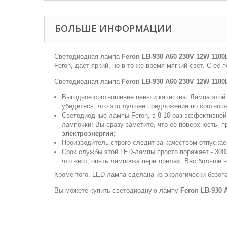
БОЛЬШЕ ИНФОРМАЦИИ
Светодиодная лампа
Feron LB-930 A60 230V 12W 110
Feron, дает яркий, но в то же время мягкий свет. С е
Светодиодная лампа
Feron LB-930 A60 230V 12W 110
Выгодное соотношение цены и качества; Лампа этой 
убедитесь, что это лучшее предложение по соотно
Светодиодные лампы Feron, в 8-10 раз эффективней
лампочки! Вы сразу заметите, что ее поверхность, 
электроэнергии;
Производитель строго следит за качеством отпуска
Срок службы этой LED-лампы просто поражает - 3000
что «вот, опять лампочка перегорела», Вас больше н
Кроме того, LED-лампа сделана из экологически безоп
Вы можете купить светодиодную лампу
Feron LB-930 