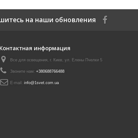
шитесь на наши обновления
Контактная информация
Все для освещения, г. Киев, ул. Елены Пчелки 5
Звоните нам:
+380688766488
E-mail:
info@1svet.com.ua