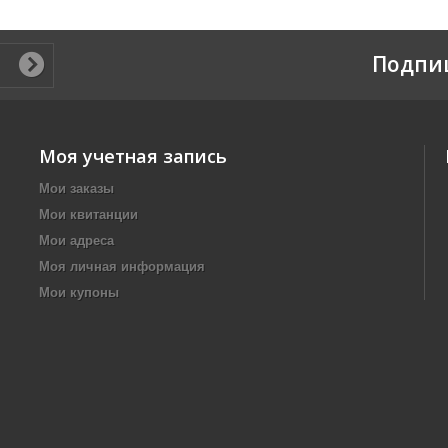
Подпи
Моя учетная запись
Мои заказы
Мои квитанции
Мои адреса
Моя личная информация
Мои купоны