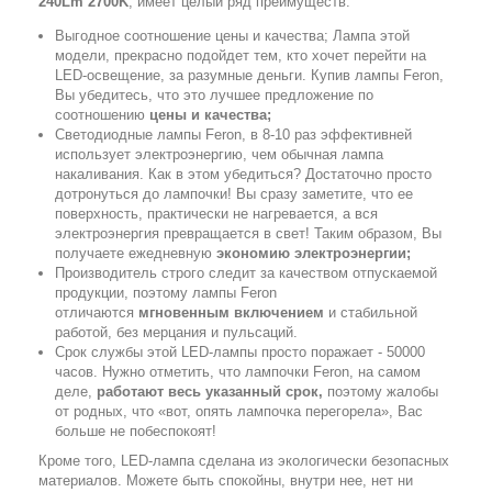
240Lm 2700K
, имеет целый ряд преимуществ:
Выгодное соотношение цены и качества; Лампа этой
модели, прекрасно подойдет тем, кто хочет перейти на
LED-освещение, за разумные деньги. Купив лампы Feron,
Вы убедитесь, что это лучшее предложение по
соотношению
цены и качества;
Светодиодные лампы Feron, в 8-10 раз эффективней
использует электроэнергию, чем обычная лампа
накаливания. Как в этом убедиться? Достаточно просто
дотронуться до лампочки! Вы сразу заметите, что ее
поверхность, практически не нагревается, а вся
электроэнергия превращается в свет! Таким образом, Вы
получаете ежедневную
экономию электроэнергии;
Производитель строго следит за качеством отпускаемой
продукции, поэтому лампы Feron
отличаются
мгновенным включением
и стабильной
работой, без мерцания и пульсаций.
Срок службы этой LED-лампы просто поражает - 50000
часов. Нужно отметить, что лампочки Feron, на самом
деле,
работают весь указанный срок,
поэтому жалобы
от родных, что «вот, опять лампочка перегорела», Вас
больше не побеспокоят!
Кроме того, LED-лампа сделана из экологически безопасных
материалов. Можете быть спокойны, внутри нее, нет ни