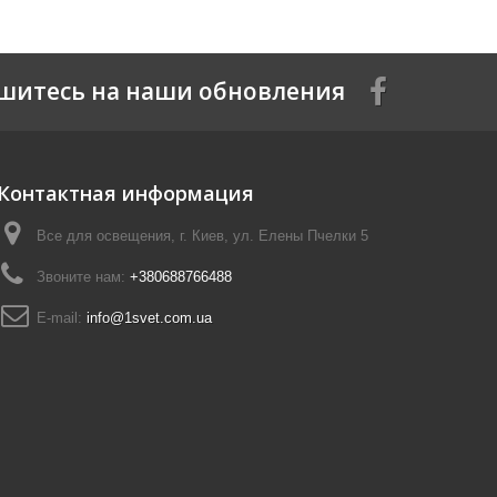
шитесь на наши обновления
Контактная информация
Все для освещения, г. Киев, ул. Елены Пчелки 5
Звоните нам:
+380688766488
E-mail:
info@1svet.com.ua