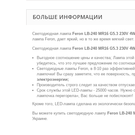
БОЛЬШЕ ИНФОРМАЦИИ
Светодиодная лампа
Feron LB-240 MR16 G5.3 230V 4
лампа Feron, дает яркий, но в то же время мягкий све
Светодиодная лампа
Feron LB-240 MR16 G5.3 230V 4
Выгодное соотношение цены и качества; Лампа этой 
убедитесь, что это лучшее предложение по соотно
Светодиодные лампы Feron, в 8-10 раз эффективней
лампочки! Вы сразу заметите, что ее поверхность, 
электроэнергии;
Производитель строго следит за качеством отпуска
Срок службы этой LED-лампы - 25000 часов. Нужно о
лампочка перегорела», Вас больше не побеспокоят!
Кроме того, LED-лампа сделана из экологически безоп
Вы можете купить светодиодную лампу
Feron LB-240 
Украине.