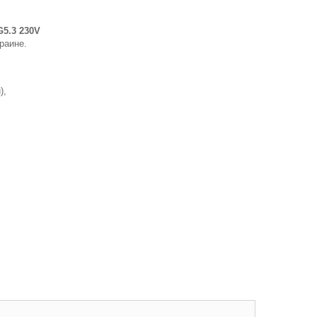
G5.3 230V
раине.
),