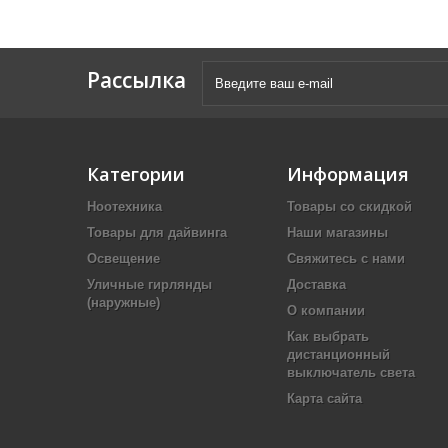
Рассылка
Категории
Информация
Ноотехника
Товары со скидкой
Товары для дайвинга
Наши магазины
Освещение
Свяжитесь с нами
Уличные гирлянды
Доставка
(наружные)
О компании
Как выбрать
дистанционный
выключатель света
Карта сайта