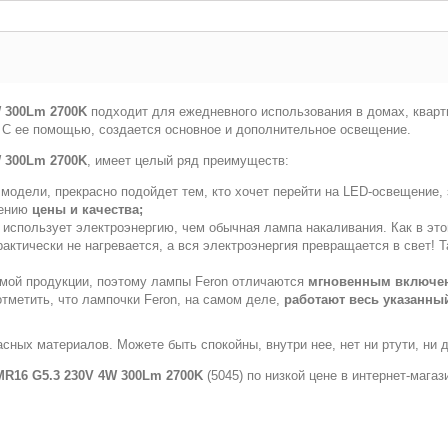
W 300Lm 2700K
подходит для ежедневного использования в домах, кварти
т. С ее помощью, создается основное и дополнительное освещение.
W 300Lm 2700K
, имеет целый ряд преимуществ:
модели, прекрасно подойдет тем, кто хочет перейти на LED-освещение, 
шению
цены и качества;
 использует электроэнергию, чем обычная лампа накаливания. Как в это
практически не нагревается, а вся электроэнергия превращается в свет
емой продукции, поэтому лампы Feron отличаются
мгновенным включе
тметить, что лампочки Feron, на самом деле,
работают весь указанный
асных материалов. Можете быть спокойны, внутри нее, нет ни ртути, ни 
MR16 G5.3 230V 4W 300Lm 2700K
(5045) по низкой цене в интернет-мага