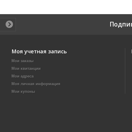
Подпи
Моя учетная запись
Мои заказы
Мои квитанции
Мои адреса
Моя личная информация
Мои купоны