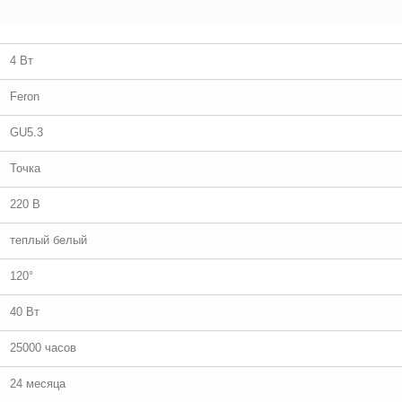
4 Вт
Feron
GU5.3
Точка
220 В
теплый белый
120°
40 Вт
25000 часов
24 месяца