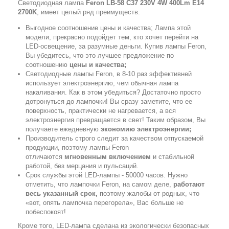
Светодиодная лампа
Feron LB-58 C37 230V 4W 400Lm E14
2700K
, имеет целый ряд преимуществ:
Выгодное соотношение цены и качества; Лампа этой
модели, прекрасно подойдет тем, кто хочет перейти на
LED-освещение, за разумные деньги. Купив лампы Feron,
Вы убедитесь, что это лучшее предложение по
соотношению
цены и качества;
Светодиодные лампы Feron, в 8-10 раз эффективней
использует электроэнергию, чем обычная лампа
накаливания. Как в этом убедиться? Достаточно просто
дотронуться до лампочки! Вы сразу заметите, что ее
поверхность, практически не нагревается, а вся
электроэнергия превращается в свет! Таким образом, Вы
получаете ежедневную
экономию электроэнергии;
Производитель строго следит за качеством отпускаемой
продукции, поэтому лампы Feron
отличаются
мгновенным включением
и стабильной
работой, без мерцания и пульсаций.
Срок службы этой LED-лампы - 50000 часов. Нужно
отметить, что лампочки Feron, на самом деле,
работают
весь указанный срок,
поэтому жалобы от родных, что
«вот, опять лампочка перегорела», Вас больше не
побеспокоят!
Кроме того, LED-лампа сделана из экологически безопасных