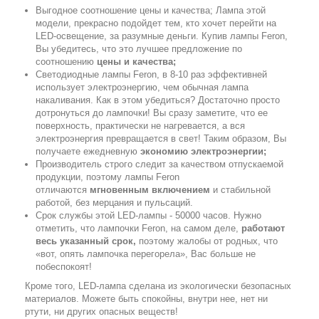
Выгодное соотношение цены и качества; Лампа этой
модели, прекрасно подойдет тем, кто хочет перейти на
LED-освещение, за разумные деньги. Купив лампы Feron,
Вы убедитесь, что это лучшее предложение по
соотношению
цены и качества;
Светодиодные лампы Feron, в 8-10 раз эффективней
использует электроэнергию, чем обычная лампа
накаливания. Как в этом убедиться? Достаточно просто
дотронуться до лампочки! Вы сразу заметите, что ее
поверхность, практически не нагревается, а вся
электроэнергия превращается в свет! Таким образом, Вы
получаете ежедневную
экономию электроэнергии;
Производитель строго следит за качеством отпускаемой
продукции, поэтому лампы Feron
отличаются
мгновенным включением
и стабильной
работой, без мерцания и пульсаций.
Срок службы этой LED-лампы - 50000 часов. Нужно
отметить, что лампочки Feron, на самом деле,
работают
весь указанный срок,
поэтому жалобы от родных, что
«вот, опять лампочка перегорела», Вас больше не
побеспокоят!
Кроме того, LED-лампа сделана из экологически безопасных
материалов. Можете быть спокойны, внутри нее, нет ни
ртути, ни других опасных веществ!