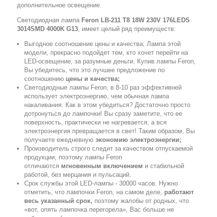
дополнительное освещение.
Светодиодная лампа
Feron LB-211 T8 18W 230V 176LEDS
3014SMD 4000K G13
, имеет целый ряд преимуществ:
Выгодное соотношение цены и качества; Лампа этой
модели, прекрасно подойдет тем, кто хочет перейти на
LED-освещение, за разумные деньги. Купив лампы Feron,
Вы убедитесь, что это лучшее предложение по
соотношению
цены и качества;
Светодиодные лампы Feron, в 8-10 раз эффективней
использует электроэнергию, чем обычная лампа
накаливания. Как в этом убедиться? Достаточно просто
дотронуться до лампочки! Вы сразу заметите, что ее
поверхность, практически не нагревается, а вся
электроэнергия превращается в свет! Таким образом, Вы
получаете ежедневную
экономию электроэнергии;
Производитель строго следит за качеством отпускаемой
продукции, поэтому лампы Feron
отличаются
мгновенным включением
и стабильной
работой, без мерцания и пульсаций.
Срок службы этой LED-лампы - 30000 часов. Нужно
отметить, что лампочки Feron, на самом деле,
работают
весь указанный срок,
поэтому жалобы от родных, что
«вот, опять лампочка перегорела», Вас больше не