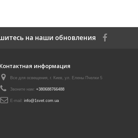
шитесь на наши обновления
Контактная информация
Все для освещения, г. Киев, ул. Елены Пчелки 5
Звоните нам:
+380688766488
E-mail:
info@1svet.com.ua