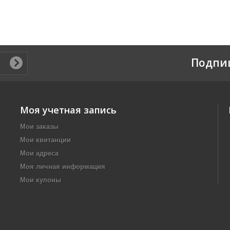
Подпи
Моя учетная запись
Мои заказы
Мои квитанции
Мои адреса
Моя личная информация
Мои купоны