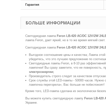
Гарантия
БОЛЬШЕ ИНФОРМАЦИИ
Светодиодная лампа
Feron LB-420 AC/DC 12V/2W 24L
лампа Feron, дает яркий, но в то же время мягкий све
Светодиодная лампа
Feron LB-420 AC/DC 12V/2W 24L
Выгодное соотношение цены и качества; Лампа этой 
убедитесь, что это лучшее предложение по соотно
Светодиодные лампы Feron, в 8-10 раз эффективней
лампочки! Вы сразу заметите, что ее поверхность, 
электроэнергии;
Производитель строго следит за качеством отпуска
Срок службы этой LED-лампы - 50000 часов. Нужно о
лампочка перегорела», Вас больше не побеспокоят!
Кроме того, LED-лампа сделана из экологически безоп
Вы можете купить светодиодную лампу
Feron LB-420 
Украине.