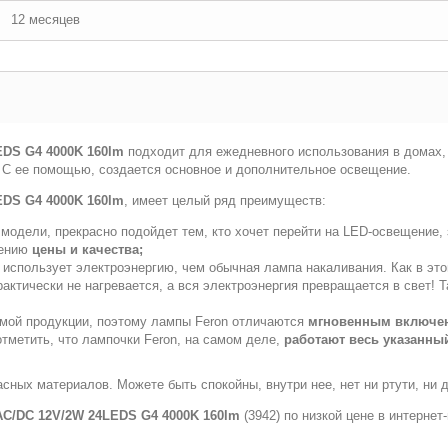
12 месяцев
EDS G4 4000K 160lm
подходит для ежедневного использования в домах, 
т. С ее помощью, создается основное и дополнительное освещение.
EDS G4 4000K 160lm
, имеет целый ряд преимуществ:
модели, прекрасно подойдет тем, кто хочет перейти на LED-освещение, 
шению
цены и качества;
 использует электроэнергию, чем обычная лампа накаливания. Как в это
практически не нагревается, а вся электроэнергия превращается в свет
емой продукции, поэтому лампы Feron отличаются
мгновенным включе
тметить, что лампочки Feron, на самом деле,
работают весь указанный
асных материалов. Можете быть спокойны, внутри нее, нет ни ртути, ни 
AC/DC 12V/2W 24LEDS G4 4000K 160lm
(3942) по низкой цене в интернет