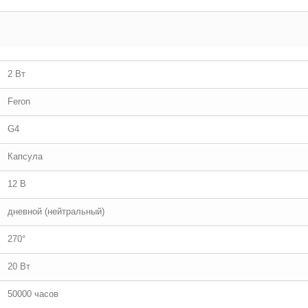
2 Вт
Feron
G4
Капсула
12 В
дневной (нейтральный)
270°
20 Вт
50000 часов