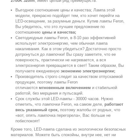
2700K 320lm
, имеет целый ряд преимуществ:
Выгодное соотношение цены и качества; Лампа этой
модели, прекрасно подойдет тем, кто хочет перейти на
LED-освещение, за разумные деньги. Купив лампы Feron,
Вы убедитесь, что это лучшее предложение по
соотношению
цены и качества;
Светодиодные лампы Feron, в 8-10 раз эффективней
использует электроэнергию, чем обычная лампа
накаливания. Как в этом убедиться? Достаточно просто
дотронуться до лампочки! Вы сразу заметите, что ее
поверхность, практически не нагревается, а вся
электроэнергия превращается в свет! Таким образом, Вы
получаете ежедневную
экономию электроэнергии;
Производитель строго следит за качеством отпускаемой
продукции, поэтому лампы Feron
отличаются
мгновенным включением
и стабильной
работой, без мерцания и пульсаций.
Срок службы этой LED-лампы - 30000 часов. Нужно
отметить, что лампочки Feron, на самом деле,
работают
весь указанный срок,
поэтому жалобы от родных, что
«вот, опять лампочка перегорела», Вас больше не
побеспокоят!
Кроме того, LED-лампа сделана из экологически безопасных
материалов. Можете быть спокойны, внутри нее, нет ни