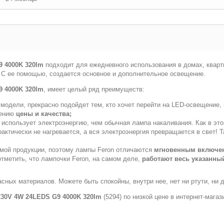
9 4000K 320lm
подходит для ежедневного использования в домах, кварти
т. С ее помощью, создается основное и дополнительное освещение.
9 4000K 320lm
, имеет целый ряд преимуществ:
модели, прекрасно подойдет тем, кто хочет перейти на LED-освещение, 
шению
цены и качества;
 использует электроэнергию, чем обычная лампа накаливания. Как в это
практически не нагревается, а вся электроэнергия превращается в свет
емой продукции, поэтому лампы Feron отличаются
мгновенным включе
тметить, что лампочки Feron, на самом деле,
работают весь указанный
асных материалов. Можете быть спокойны, внутри нее, нет ни ртути, ни 
230V 4W 24LEDS G9 4000K 320lm
(5294) по низкой цене в интернет-мага