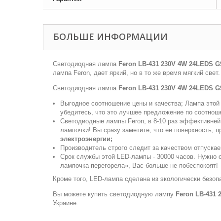
БОЛЬШЕ ИНФОРМАЦИИ
Светодиодная лампа
Feron LB-431 230V 4W 24LEDS G
лампа Feron, дает яркий, но в то же время мягкий све
Светодиодная лампа
Feron LB-431 230V 4W 24LEDS G
Выгодное соотношение цены и качества; Лампа этой 
убедитесь, что это лучшее предложение по соотно
Светодиодные лампы Feron, в 8-10 раз эффективней
лампочки! Вы сразу заметите, что ее поверхность, 
электроэнергии;
Производитель строго следит за качеством отпуска
Срок службы этой LED-лампы - 30000 часов. Нужно о
лампочка перегорела», Вас больше не побеспокоят!
Кроме того, LED-лампа сделана из экологически безоп
Вы можете купить светодиодную лампу
Feron LB-431 
Украине.