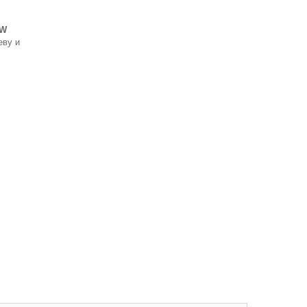
4W
еву и