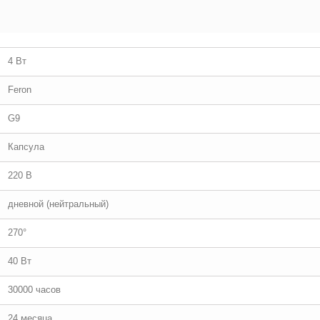
4 Вт
Feron
G9
Капсула
220 В
дневной (нейтральный)
270°
40 Вт
30000 часов
24 месяца