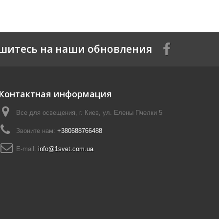
шитесь на наши обновления
Контактная информация
Все для освещения, г. Киев, ул. Елены Пчелки 5
Звоните нам:
+380688766488
E-mail:
info@1svet.com.ua