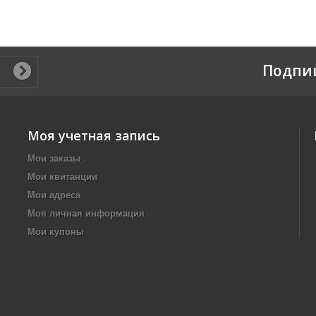
Подпи
Моя учетная запись
Мои заказы
Мои квитанции
Мои адреса
Моя личная информация
Мои купоны