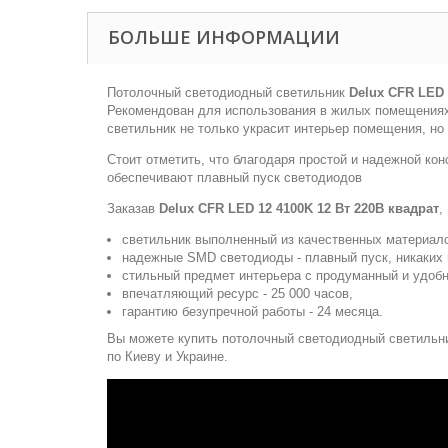
БОЛЬШЕ ИНФОРМАЦИИ
Потолочный светодиодный светильник
Delux CFR LED 
Рекомендован для использования в жилых помещениях,
светильник не только украсит интерьер помещения, но
Стоит отметить, что благодаря простой и надежной кон
обеспечивают плавный пуск светодиодов
Заказав
Delux CFR LED 12 4100K 12 Вт 220В квадрат
,
светильник выполненный из качественных материало
надежные SMD светодиоды - плавный пуск, никаких 
стильный предмет интерьера с продуманный и удобн
впечатляющий ресурс - 25 000 часов,
гарантию безупречной работы - 24 месяца.
Вы можете купить потолочный светодиодный светиль
по Киеву и Украине.