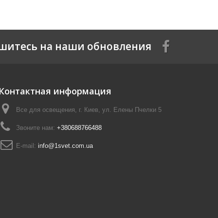
шитесь на наши обновления
Контактная информация
Все для освещения, г. Киев, ул. Елены Пчелки 5
Звоните нам:
+380688766488
E-mail:
info@1svet.com.ua