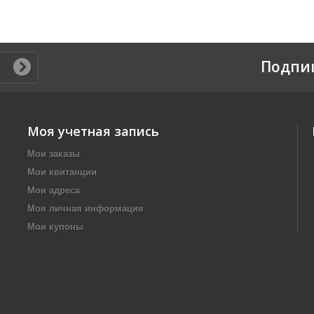
Подпи
Моя учетная запись
Мои заказы
Мои квитанции
Мои адреса
Моя личная информация
Мои купоны