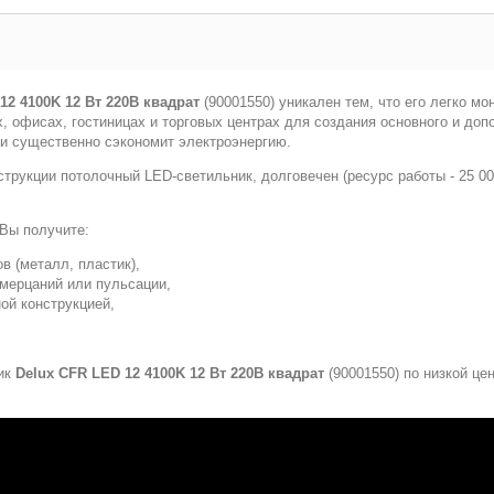
12 4100K 12 Вт 220В квадрат
(90001550) уникален тем, что его легко м
 офисах, гостиницах и торговых центрах для создания основного и до
 и существенно сэкономит электроэнергию.
струкции потолочный LED-светильник, долговечен (ресурс работы - 25 0
 Вы получите:
в (металл, пластик),
мерцаний или пульсации,
ой конструкцией,
ник
Delux CFR LED 12 4100K 12 Вт 220В квадрат
(90001550) по низкой це