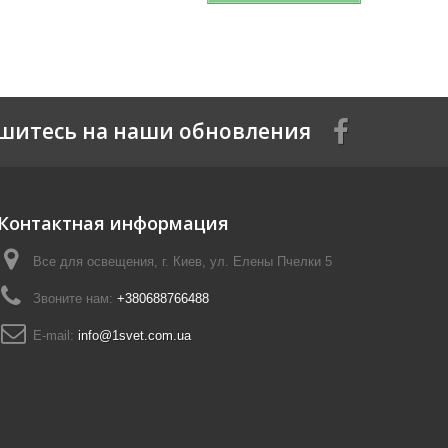
шитесь на наши обновления
Контактная информация
Все для освещения, г. Киев, ул. Елены Пчелки 5
Звоните нам:
+380688766488
E-mail:
info@1svet.com.ua