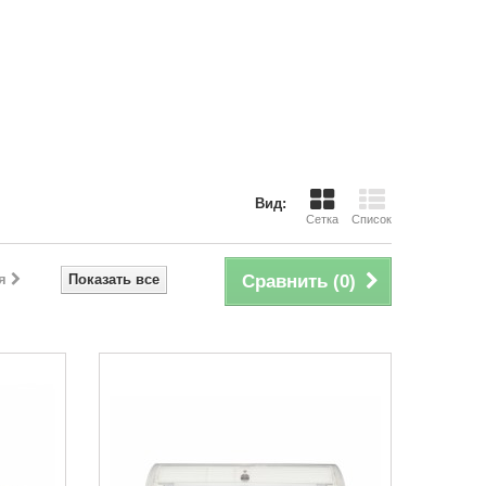
Вид:
Сетка
Список
я
Показать все
Сравнить (
0
)