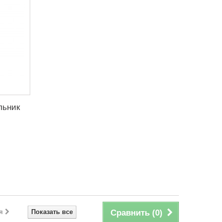
льник
я
Показать все
Сравнить (
0
)