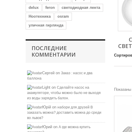
delux
feron
светодиодная лента
Ноотехника
osram
уличная гирлянда
СВЕ
ПОСЛЕДНИЕ
КОММЕНТАРИИ
Сортиров
Сергей
on
Заказ : насос и два
баллона
Light
on
Сделайте насос на
Показаны 
акамуляторе, чтобы можно было не выходя
из воды зарядить балон.
Юрій
on
набори для друзей B
заказать можна? доставить можна до среди
во львов?
Юрий
on
А где можна купить