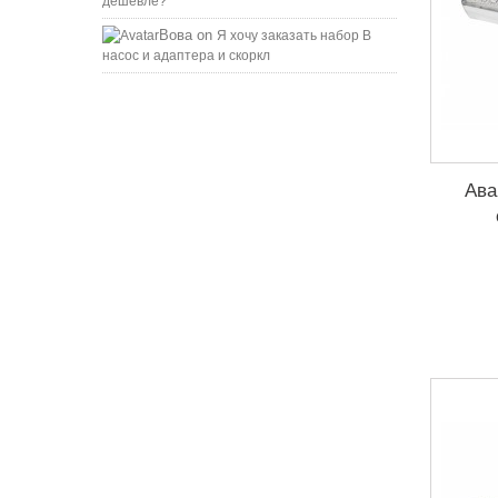
дешевле?
Вова
on
Я хочу заказать набор B
насос и адаптера и скоркл
Ава