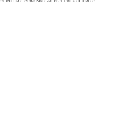
ственным светом! Включит свет только в темное