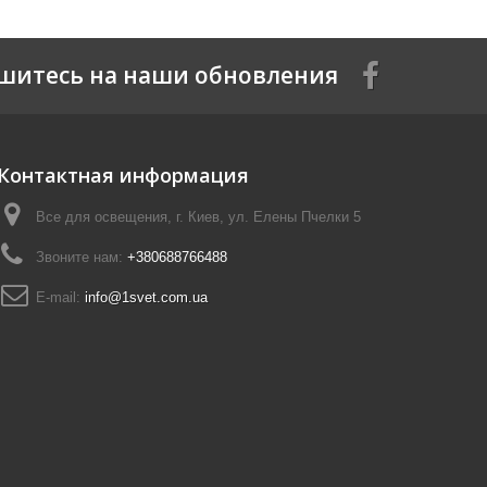
шитесь на наши обновления
Контактная информация
Все для освещения, г. Киев, ул. Елены Пчелки 5
Звоните нам:
+380688766488
E-mail:
info@1svet.com.ua