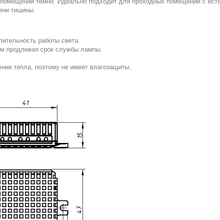
 помещении темно. Идеально подходит для проходных помещений с есте
ени тишины.
лительность работы света.
м продлевая срок службы лампы.
ния тепла, поэтому не имеет влагозащиты.