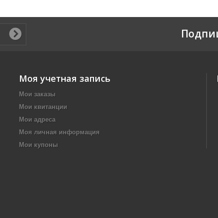
Подпи
Моя учетная запись
Мои заказы
Мои квитанции
Мои адреса
Моя личная информация
Мои купоны