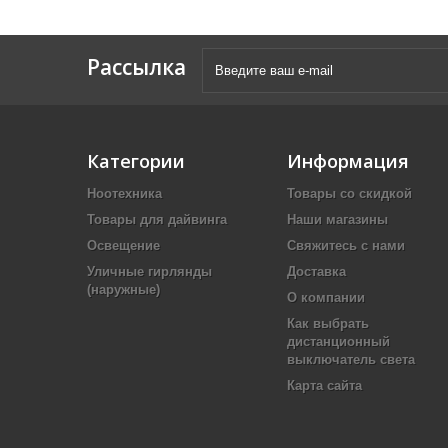
Рассылка
Категории
Информация
Ноотехника
Товары со скидкой
Товары для дайвинга
Наши магазины
Освещение
Свяжитесь с нами
Уличные гирлянды
Доставка
(наружные)
О компании
Как выбрать
дистанционный
выключатель света
Карта сайта