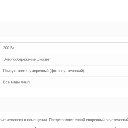
200 Вт
Энергосбережение Экосвет
Присутствие+сумеречный (фотоакустический)
Все виды ламп
твие человека в помещении. Предcтавляет собой спаренный акустически