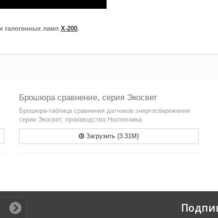
 и галогенных ламп
Х-200
.
Брошюра сравнение, серия Экосвет
Брошюра-таблица сравнения датчиков энергосбережения
серии Экосвет, производства Ноотехника
Загрузить (3.31M)
Подпи