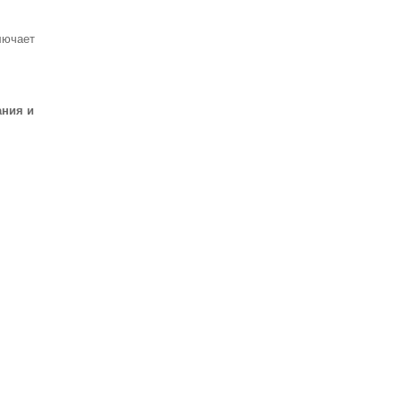
лючает
ания и